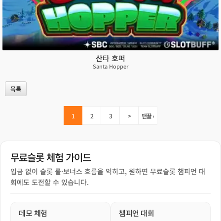
산타 호퍼
Santa Hopper
목록
1
2
3
>
맨끝 ›
무료슬롯 체험 가이드
입금 없이 슬롯 룰·보너스 흐름을 익히고, 원하면 무료슬롯 챔피언 대
회에도 도전할 수 있습니다.
데모 체험
챔피언 대회