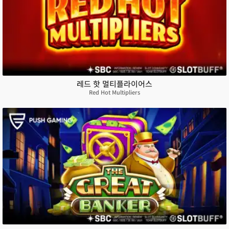
레드 핫 멀티플라이어스
Red Hot Multipliers