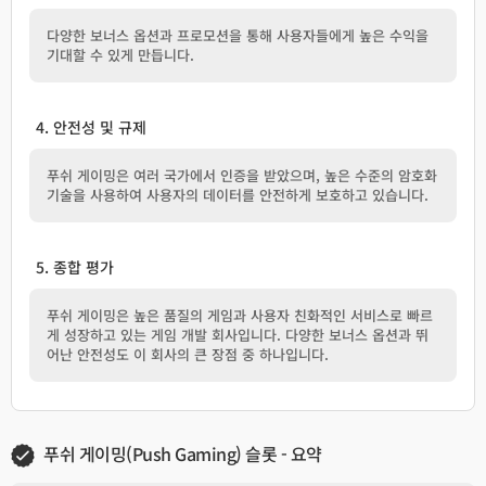
다양한 보너스 옵션과 프로모션을 통해 사용자들에게 높은 수익을
기대할 수 있게 만듭니다.
4. 안전성 및 규제
푸쉬 게이밍은 여러 국가에서 인증을 받았으며, 높은 수준의 암호화
기술을 사용하여 사용자의 데이터를 안전하게 보호하고 있습니다.
5. 종합 평가
푸쉬 게이밍은 높은 품질의 게임과 사용자 친화적인 서비스로 빠르
게 성장하고 있는 게임 개발 회사입니다. 다양한 보너스 옵션과 뛰
어난 안전성도 이 회사의 큰 장점 중 하나입니다.
푸쉬 게이밍(Push Gaming) 슬롯 - 요약