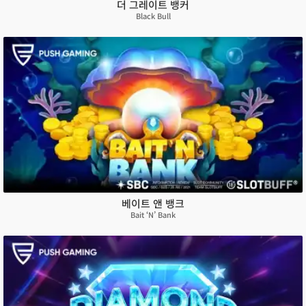
더 그레이트 뱅커
Black Bull
베이트 앤 뱅크
Bait ‘N’ Bank