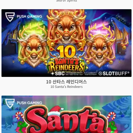
Sea of Spirits
10 산타스 레인디어스
10 Santa’s Reindeers