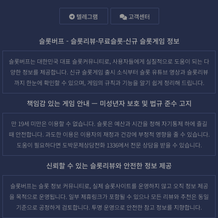
절목표는 진입 1회, 기준 넘으면 종료 숙련자 기준에서 Wheel Drops
는 비교 운영(효율 슬롯만 남김) Wheel Drops는 고정 세션(진입을 만
스핀 트리거 리듬, 배수 체감, 변동성 흔들림을 15분만 확인해도 실전
니다. 무료슬롯은 실전의 대체가 아니라 실전에서 흔들리지 않기 위한
구분할 수 있습니다. 이 구분이 생기면 무료슬롯을 계속 바꾸기만 하는
는 “당첨”이 아니라 “효율”입니다. 20분 분할은 감정 운영을 끊고, 40
드는 방식) 숙련 유저는 운을 기대하기보다 기준으로 시간을 지킵니다.
에서 급변 베팅이 줄어들고, 토너먼트 비교 운영이나 Wheel Drops
텔레그램
고객센터
준비 과정입니다. 🎯 결론 무료슬롯이 실전 전환에 도움 되는 이유는
것이 아니라, 다음 선택을 조금 더 쉽게 할 수 있습니다. 무료슬롯은 단
분 판정은 시간을 낭비하지 않게 만듭니다. 이 두 가지가 있어야 같은
점수는 잘 쌓이는 슬롯만 남기고, 조각은 세션을 유지해 진입 경험을 만
고정 세션 운영이 더 안정됩니다. 🎯 결론 프라그마틱 슬롯은 단순히
단순합니다. 실전에서 가장 위험한 건 운이 아니라 운영이 흔들리는 순
순히 결과를 확인하는 공간이 아니라, 나에게 어떤 슬롯이 보기 편한지
시간으로도 진입 효율이 올라가고, 다음날 운영 기준이 남습니다. 🧾
드는 쪽으로 쌓아가면 같은 시간에서도 결과가 달라집니다. ❓ FAQ 5개
유명한 게임을 선택하는 것이 아니라, 자신의 목적에 맞는 슬롯을 고르
간이고, 무료슬롯은 그 순간을 미리 확인하고 기준을 만들게 해주기 때
알아보는 연습 과정입니다. 먼저 화면과 당첨 흐름이 이해되는 슬롯부
슬롯버프 - 슬롯리뷰·무료슬롯·신규 슬롯게임 정보
조각이 안 뜰 때 먼저 확인할 5가지(리셋 순서) 순서 확인할 것 왜 먼저
Q1. 점수 0 조각 0이면 이벤트가 없는 건가요 A. 없는 경우도 있지만,
고 그 흐름을 유지하는 과정입니다.Drops & Wins 시즌7 역시 같은
문입니다. 프리스핀 트리거, 배수 체감, 변동성, 세션 운영, 손절 기준을
터 시작하고, 이후 프리스핀, 배수, 변동성, 실전 운영까지 차근차근 확
냐 1이벤트 상태(활성/진행)비활성이면 운영이 의미 없음 2Wheel
더 흔한 원인은 대상 슬롯이나 집계 화면을 잘못 확인한 상태입니다. 먼
기준입니다. 큰 수익을 노리는 하루가 아니라, 흐름을 읽고 기준을 만드
무료슬롯에서 먼저 잡고 들어가면 실전에서 헛도는 시간이 줄어듭니
인하는 흐름이 가장 자연스럽습니다. 무료슬롯 바로가기 제휴파트
슬롯버프는 대한민국 대표 슬롯커뮤니티로, 사용자들에게 실질적으로 도움이 되는 다
Drops 대상 슬롯대상이 아니면 조각이 안 보일 수 있음 3조각 표시
저 3분 기본 확인으로 상태를 맞추는 것이 좋습니다. Q2. 점수는 오르
는 하루로 접근하는 것이 더 중요합니다.토너먼트에서는 점수 흐름이
다. 무료슬롯은 대박을 확인하는 곳이 아니라 내가 흔들리는 구간을 확
너 바로가기
양한 정보를 제공합니다. 신규 슬롯게임 출시 소식부터 슬롯 유튜브 영상과 슬롯리뷰
(UI)표시가 없으면 판단이 흐려짐 4세션 유지 여부세션이 짧으면 체감
는데 조각은 0일 수 있나요 A. 가능합니다. 토너먼트 대상과 Wheel
보이는 슬롯 하나에 집중하고, Wheel Drops에서는 동일 슬롯으로 세
인하는 곳입니다. 기준이 생기는 순간부터 실전은 감으로 버티는 방식
까지 한눈에 확인할 수 있으며, 게임의 규칙과 기능을 알기 쉽게 정리해 드립니다.
이 끊길 수 있음 5슬롯 변경 여부가장 흔한 체감 붕괴 원인 조각이 안
Drops 대상이 다를 수 있어 점수용 슬롯과 조각용 슬롯을 분리 운영하
션을 유지하며 진입 경험을 쌓는 것. 이 단순한 반복이 결국 결과의 차
이 아니라 선택과 기록이 남는 방식으로 바뀝니다. 슬롯 초보일수록 바
뜨는 순간에 “더 돌릴까 말까” 고민하기 전에, 위 5가지만 순서대로 확
는 편이 안정적입니다. Q3. 조각 UI가 안 보이면 무조건 대상이 아닌가
이를 만들어냅니다.한 번이라도 기준이 잡히는 순간, 프라그마틱 슬롯
로 실전으로 들어가기보다 무료슬롯에서 먼저 흐름을 보고, 나에게 맞
인하면 해결이 훨씬 빠릅니다. 이 리셋 순서는 초보/숙련 모두에게 동
책임감 있는 게임 안내 — 미성년자 보호 및 법규 준수 고지
요 A. 대부분은 대상 슬롯이 아닌 경우가 먼저입니다. Wheel Drops
플레이는 감이 아닌 데이터로 이어지고 이벤트 역시 운이 아닌 전략의
는 슬롯과 맞지 않는 슬롯을 구분하는 과정이 필요합니다. 무료슬롯에
일하게 적용됩니다. 🙋 FAQ 5개 Q1. Wheel Drops 조각은 어떻게 모
대상 슬롯 목록과 조각 표시부터 확인하는 것이 우선입니다. Q4. 30분
영역으로 바뀌게 됩니다.결국 프라그마틱 슬롯은 “무엇을 하느냐”보
서 기준을 만들었다면 다음 단계는 그 기준을 지킬 수 있는 환경에서 시
이나요 A. 보통 Wheel Drops 대상 슬롯에서 플레이 중 조각이 지급
동안 변화가 없으면 더 돌려야 하나요 A. 추천하지 않습니다. 이때는 운
다 “어떤 기준으로 반복하느냐”에서 결과가 갈립니다. '프라그마틱 무
만 19세 미만은 이용할 수 없습니다. 슬롯은 예산과 시간을 정해 자기통제 하에 즐길
작하는 것입니다. 무리하게 실전으로 넘어가기보다, 무료슬롯에서 확
되는 구조로 안내되는 경우가 많습니다. 그래서 시작 전에 대상 슬롯과
보다 조건 문제일 가능성이 커서 더 돌리기 전에 리셋이 빠릅니다. Q5.
료슬롯 체험 바로가기 슬롯버프 보증 슬롯사이트 바로가기
때 안전합니다. 과도한 이용은 이용자의 재정과 건강에 부정적 영향을 줄 수 있습니다.
인한 프리스핀, 배수, 변동성, 세션 기준을 유지할 수 있는 제휴파트너
조각 표시를 먼저 확인하고, 동일 슬롯에서 세션을 유지하는 운영이 중
토너먼트와 Wheel Drops를 같이 운영해도 되나요 A. 가능하지만 목
를 통해 차근차근 이어가는 것이 안전합니다. 결국 무료슬롯은 실전의
도움이 필요하다면 도박문제상담전화 1336에서 전문 상담을 받을 수 있습니다.
요합니다. Q2. 조각이 1~2개에서 멈춘 느낌이 듭니다 A. 랜덤 지급 특
적이 다릅니다. 섞으면 세션이 흔들려 체감이 망가질 수 있어 분리 운영
대체가 아니라, 실전에서 흔들리지 않기 위한 준비 과정입니다. 무료슬
성상 세션이 짧거나 중간에 슬롯을 바꾸면 체감이 끊길 수 있습니다. 동
이 더 안정적입니다. ✅ 결론 프라그마틱 Drops & Wins 시즌7에서 점
롯 바로가기 제휴파트너 바로가기
신뢰할 수 있는 슬롯리뷰와 안전한 정보 제공
일 슬롯으로 20~40분 고정 세션을 유지해 보시는 편이 좋습니다. Q3.
수 0 조각 0이 계속되는 이유는 대부분 운이 아니라 집계 상태가 맞지
조각이 안 보이면 이벤트가 없는 건가요 A. 대부분은 대상 슬롯이 아닌
않거나, 플레이 방식이 구조와 어긋나 있기 때문입니다. 이벤트 상태,
슬롯버프는 슬롯 정보 커뮤니티로, 실제 슬롯사이트를 운영하지 않고 오직 정보 제공
경우가 먼저입니다. 이벤트 상태가 활성인지, Wheel Drops 대상 슬
대상 슬롯, 리더보드, 조각 UI를 먼저 맞춘 뒤 30분 판정 루틴으로 진행
을 목적으로 운영됩니다. 일부 제휴링크가 포함될 수 있으나 모든 리뷰와 추천은 동일
롯인지, 조각 표시(UI)가 있는지부터 확인해 보시는 것이 우선입니다.
하면 0만 반복되는 상태를 빠르게 끊을 수 있습니다. 이번 시즌은 많이
기준으로 공정하게 검토합니다. 투명 운영으로 안전한 참고 정보를 지향합니다.
Q4. 숙련자는 어떤 기준으로 운영을 끊어야 하나요 A. 20분 분할로 체
돌리는 사람이 아니라, 집계가 되는 상태를 먼저 만들고 토너먼트와