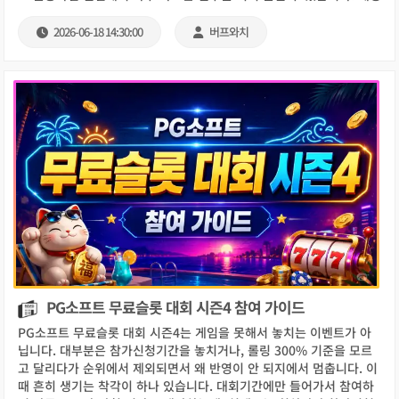
을 무작정 바꾸는 습관, 슬롯을 계속 갈아타는 습관, 프리스핀만 기다리
요는 없습니다. 아래 용어만 알고 봐도 무료슬롯을 고를 때 훨씬 덜 헷
다 기준 없이 시간을 늘리는 습관은 실전에서 손실로 이어지기 쉽습니
갈립니다. 용어 쉽게 말하면 무료슬롯에서 보는 이유 프리스핀 무료로
2026-06-18 14:30:00
버프와치
다. 반대로 무료슬롯에서 프리스핀, 배수, 변동성, 세션 운영, 손절 기준
추가 회전이 들어가는 보너스 구간 슬롯의 재미와 보너스 흐름을 가장
을 먼저 확인하면 실전 전환이 훨씬 안정적으로 이어집니다. 이 글을 읽
쉽게 느낄 수 있습니다 배수 당첨 금액이 몇 배로 커지는 장치 큰 당첨
고 나면 무료슬롯을 단순히 오래 돌리는 방식이 아니라, 실전 전환 전에
이 어떤 방식으로 만들어지는지 이해할 수 있습니다 변동성 자주 작게
어떤 슬롯을 유지하고 어떤 슬롯을 보류해야 하는지 판단하는 기준으
맞느냐드물게 크게 맞느냐의 차이 내가 보기 편한 슬롯인지 판단하는
로 활용할 수 있습니다. 무료슬롯은 실전의 대체가 아니라, 실전에서 흔
데 도움이 됩니다 세션 한 슬롯을 일정 시간 유지해서 보는 구간 계속
들리지 않기 위한 준비 과정입니다. 🎮 무료슬롯을 실전 전환에 쓰는
볼지, 다른 슬롯으로 바꿀지 판단하기 쉽습니다 손절 기준 여기까지만
핵심 무료슬롯의 목적은 당첨을 확인하는 것이 아니라, 실전에서 내가
보고 멈추는 기준 실전에서 감정적으로 이어가는 습관을 줄여줍니다
흔들리는 지점을 미리 확인하는 것입니다. 실전 슬롯에서 손해가 커지
처음에는 어렵게 생각할 필요 없습니다. 무료슬롯을 돌릴 때 프리스핀
는 흐름은 대부분 비슷합니다. 프리스핀이 늦어집니다. 그다음 불안이
이 언제 보이는지, 금액이 왜 커지는지, 이 슬롯이 복잡하게 느껴지는지
올라옵니다. 불안이 올라오면 베팅을 바꾸고 싶어집니다. 베팅이 흔들
정도만 봐도 충분합니다. 슬롯 초보가 무료슬롯을 제대로 활용하려면
리면 슬롯을 바꾸게 됩니다. 슬롯을 바꾸다 보면 처음 정했던 목표가 섞
결과보다 흐름을 보는 습관이 먼저입니다. 🔍 무료슬롯 고를 때 먼저
입니다. 결국 결과보다 운영이 먼저 무너집니다. 이 흐름은 슬롯 초보에
봐야 할 5가지 무료슬롯을 고를 때 처음부터 RTP, 고변동, 최대 배당
게 특히 자주 나타납니다. 무료슬롯은 이 과정을 실전 자금 없이 먼저
같은 기준으로 접근하면 오히려 복잡해질 수 있습니다. 슬롯 초보는 먼
확인할 수 있게 해줍니다. 그래서 무료슬롯은 “실전처럼 똑같이 맞히는
저 눈에 보이는 흐름부터 확인하는 것이 좋습니다. 1) 화면과 진행 방식
도구”가 아니라, 실전에서 흔들릴 가능성이 높은 구간을 미리 파악하는
이 복잡하지 않은지 무료슬롯을 처음 고를 때 가장 먼저 볼 것은 화면입
PG소프트 무료슬롯 대회 시즌4 참여 가이드
슬롯 연습 도구로 보는 것이 더 정확합니다. 무료슬롯을 단순 체험으로
니다. 슬롯 화면을 봤을 때 심볼이 너무 많고, 보너스 설명이 복잡하고,
PG소프트 무료슬롯 대회 시즌4는 게임을 못해서 놓치는 이벤트가 아
만 쓰면 남는 게 적습니다. 하지만 실전 전환 루틴으로 쓰면 다릅니다.
어떤 상황에서 당첨이 되는지 감이 오지 않으면 초보에게는 부담이 됩
닙니다. 대부분은 참가신청기간을 놓치거나, 롤링 300% 기준을 모르
어떤 슬롯은 프리스핀이 늦어도 버틸 수 있는지, 어떤 슬롯은 배수 체감
니다. 기능이 많은 슬롯이 나쁜 것은 아닙니다. 어느 정도 슬롯 흐름에
고 달리다가 순위에서 제외되면서 왜 반영이 안 되지에서 멈춥니다. 이
이 없어 운영이 흔들리는지, 어떤 슬롯은 변동성이 길어 세션 유지가 어
익숙한 사람에게는 그런 슬롯이 더 재미있게 느껴질 수도 있습니다. 다
때 흔히 생기는 착각이 하나 있습니다. 대회기간에만 들어가서 참여하
려운지 구분할 수 있습니다. 이 차이를 알고 들어가는 것만으로도 실전
만 처음부터 복잡한 슬롯을 고르면 구조를 이해하기 전에 피로감이 먼