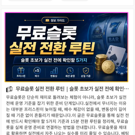
인하는 것이 좋습니다. 무료슬롯은 실전 부담 없이 슬롯 구조를 익힐 수
있는 공간입니다. 하지만 아무 기준 없이 여러 게임을 계속 바꾸면 무료
슬롯을 해도 기억에 남는 게 적습니다. 무료슬롯은 단순 체험이 아니라,
슬롯 초보가 자신에게 보기 편한 슬롯을 찾는 연습 과정입니다. 🎮 무
료슬롯이 처음이라면 당첨 후기만 보고 고르면 안 됩니다 슬롯 초보가
무료슬롯을 고를 때 가장 많이 하는 실수는 당첨 후기나 유명한 이름만
보고 게임을 선택하는 것입니다. 큰 당첨이 나온 슬롯은 눈에 잘 띄고,
후기도 많고, 영상도 많습니다. 하지만 유명한 슬롯이 곧 초보에게 쉬운
슬롯이라는 뜻은 아닙니다. 처음 무료슬롯을 시작할 때는 큰 당첨보다
내가 흐름을 따라갈 수 있는지를 먼저 봐야 합니다. 화면이 너무 복잡하
거나, 보너스 조건이 어렵거나, 당첨이 왜 발생하는지 보이지 않으면 무
료슬롯이라도 금방 다른 게임으로 넘어가게 됩니다. 특히 슬롯을 처음
접하는 사람은 프리스핀, 배수, 변동성 같은 용어도 익숙하지 않은 경우
가 많습니다. 이런 상태에서 기능이 많은 슬롯부터 시작하면 “뭔가 돌
아가긴 하는데 뭐가 좋은 건지 모르겠다”는 느낌만 남을 수 있습니다.
무료슬롯 실전 전환 루틴｜슬롯 초보가 실전 전에 확인할 5가지
무료슬롯을 처음 고를 때는 아래 기준이 더 중요합니다. 화면과 진행 방
무료슬롯은 단순히 재미로 돌려보는 체험이 아니라, 슬롯 초보가 실전
식이 어렵지 않은지 당첨이 왜 나오는지 어느 정도 보이는지 10분 정도
전에 운영 기준을 잡기 위한 준비 단계입니다.실전에서 무너지는 이유
는 부담 없이 볼 수 있는지 프리스핀이나 보너스 구간을 이해할 수 있는
는 대부분 프리스핀이 늦어질 때, 배수 체감이 없을 때, 변동성이 길어
지 끝나고 한 줄이라도 기억에 남는지 슬롯 초보에게 먼저 필요한 무료
질 때 기준 없이 흔들리기 때문입니다.이 글은 무료슬롯을 통해 실전 전
슬롯은 무조건 큰 당첨이 기대되는 슬롯이 아니라, 처음 봐도 흐름을 따
에 반드시 확인해야 할 5가지 기준과 15분 전환 루틴을 정리해, 무료슬
라갈 수 있는 슬롯입니다. 📘 슬롯 초보가 무료슬롯에서 먼저 알아야
롯을 실제 운영 준비로 연결하는 방법을 안내합니다. 무료슬롯을 제대
할 기본 용어 무료슬롯을 고르기 전에 기본 용어를 조금만 알아두면 게
로 활용하면 실전에서 자주 나오는 실수를 미리 줄일 수 있습니다. 베팅
임을 보는 눈이 달라집니다. 처음부터 모든 용어를 완벽하게 이해할 필