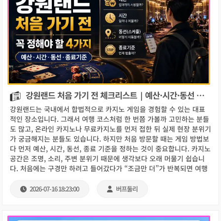
담 고려 🧠 복구 심리가 가장 위험한 이유 도박중독 위험성은 손실 자
체보다 손실을 받아들이지 못하는 순간 커집니다. “본전만 찾자”는 생
각이 들면 처음 정한 예산은 의미가 약해지고, 베팅 금액이나 이용 시간
이 늘어납니다. 이때부터 게임은 재미가 아니라 복구 행동이 됩니다. 오
늘 바로 적용할 중단 기준 손실 한도에 도달하면 바로 로그아웃 수익이
나도 정한 시간에 종료 술을 마신 상태에서는 이용하지 않기 새벽 시간
대 플레이 금지 기준을 어긴 날은 다음 날까지 쉬기 🔗 사이트 선택보
다 중요한 것 안전한 사이트를 고르는 것도 중요하지만, 본인의 이용 기
준이 무너지면 위험은 줄어들지 않습니다. 제휴파트너를 확인할 때도
이벤트보다 운영 안정성, 환전 기준, 고객센터 응답을 먼저 보세요. 먹
강원랜드 처음 가기 전 체크리스트｜예산·시간·동선 기준 정리
튀나 환전 지연 의심이 생겼다면 감정적으로 추가 입금을 하지 말고 먹
강원랜드는 국내에서 합법적으로 카지노 게임을 경험할 수 있는 대표
튀사이트 사례를 먼저 비교하는 것이 좋습니다. 🎯 결론 도박중독 위험
적인 장소입니다. 그래서 여행 코스처럼 한 번쯤 가볼까 고민하는 분들
신호는 스스로 인정하기 어려울 때가 많습니다. 그래서 시작 전 질문과
도 많고, 온라인 카지노나 무료카지노를 먼저 접한 뒤 실제 현장 분위기
중단 기준을 미리 정해야 합니다. 기준을 반복해서 어긴다면 그날은 이
가 궁금해지는 분들도 있습니다. 하지만 처음 방문할 때는 게임 방법보
기는 날이 아니라 쉬어야 하는 날입니다.
다 먼저 예산, 시간, 동선, 종료 기준을 정하는 것이 중요합니다. 카지노
공간은 조명, 소리, 주변 분위기 때문에 생각보다 오래 머물기 쉽습니
다. 처음에는 구경만 하려고 들어갔다가 “조금만 더”가 반복되면 여행
일정도, 금액 기준도 흐려질 수 있습니다. 이 글에서는 강원랜드 방문
전 반드시 정해야 할 기준을 체크리스트로 정리합니다. ✅ 강원랜드 방
2026-07-16 18:23:00
버프둘리
문 전 먼저 정해야 할 4가지 카지노 방문 목적을 여행과 체험으로 정하
기 사용할 금액을 생활비와 완전히 분리하기 카지노 안에 머무를 시간
을 미리 정하기 손실이 나도 추가 인출하지 않는 기준 세우기 📌 처음