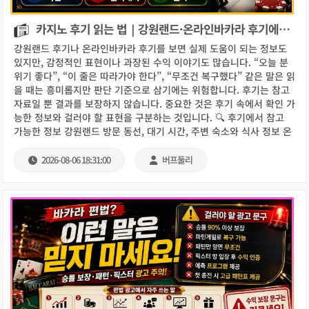
카지노 후기 읽는 법｜강원랜드·온라인바카라 후기에서 걸러야 할 표현
강원랜드 후기나 온라인바카라 후기를 보면 실제 도움이 되는 정보도
있지만, 감정적인 표현이나 과장된 수익 이야기도 많습니다. “오늘 분
위기 좋다”, “이 줄은 따라가야 한다”, “무조건 복구했다” 같은 말은 읽
을 때는 흥미롭지만 판단 기준으로 삼기에는 위험합니다. 후기는 참고
자료일 뿐 결과를 보장하지 않습니다. 중요한 것은 후기 속에서 확인 가
능한 정보와 걸러야 할 표현을 구분하는 것입니다. 🔍 후기에서 참고
가능한 정보 강원랜드 방문 동선, 대기 시간, 주변 숙소와 식사 정보 온
라인바카라 화면 구성과 메뉴 위치 고객센터 응답 속도와 안내 방식 이
벤트 조건, 롤링 기준, 환전 처리 시간 초보자가 헷갈리기 쉬운 용어 설
2026-08-06 18:31:00
버프둘리
명 ⚠️ 걸러야 할 후기 표현 표현문제점대신 볼 기준 무조건 이기는 자리
개인 경험을 확정처럼 말함동선, 대기, 이용 조건 곧 터질 흐름감정적
예측 가능성 큼시간·금액 관리 기준 복구 성공 인증실패 사례가 빠졌을
수 있음손실 시 중단 기준 외부 링크 유도사칭·먹튀 위험 가능공식 페이
지와 고객센터 🧭 강원랜드 후기는 여행 정보 위주로 보기 강원랜드 후
기는 게임 결과보다 방문 준비 정보에 집중하는 것이 좋습니다. 교통,
숙박, 입장 절차, 주변 식당, 대기 시간 같은 정보는 실제 방문에 도움이
됩니다. 반대로 특정 시간, 자리, 패턴이 좋았다는 말은 개인 경험일 가
능성이 큽니다. 🧩 온라인바카라 후기는 운영 기준을 먼저 보기 온라인
바카라 후기는 당첨 금액보다 사이트 운영 기준을 먼저 봐야 합니다. 제