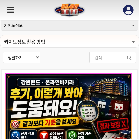
카지노정보
카지노정보 활용 방법