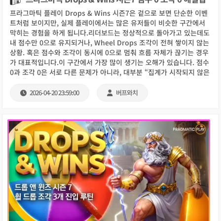
적이 섞일 때 자주 터지는 문제 토너먼트 점수용 짧은 시간에도 점수 변
역을 확인할 수 있습니다. 🎥 영상 제보(당첨 내역) 제출 방법 영상 제
기 위한 선택입니다. 4) 세션 운영 가능성 실전에서 가장 흔한 실패는
기 편한 슬롯과 익숙해진 뒤 다시 볼 슬롯을 구분하는 연습 공간입니다.
프라그마틱 플레이 Drops & Wins 시즌7은 겉으로 보면 단순한 이벤
화가 보이는 템포형 20분 안에 점수 흐름이 실제로 움직이는지 슬롯을
보는 대회 진행 기간 중에만 확인 및 반영이 가능합니다. 대회 시스템
좋은 슬롯을 못 골라서가 아니라 세션 운영을 못해서 생깁니다. 무료슬
📌 슬롯 초보를 위한 무료슬롯 선택 기준 무료슬롯을 고를 때 모든 슬
트처럼 보이지만, 실제 플레이에서는 많은 유저들이 비슷한 구간에서
여러 개 건드려 점수 구간이 안 남고 하루가 흐려짐 Wheel Drops 조
특성상 외부에서 영상 기록을 직접 공유하기 어렵기 때문에, 당첨 내역
롯에서 20분도 유지하지 못하고 계속 다른 슬롯이 눈에 들어온다면, 실
롯을 좋고 나쁨으로 나누기는 어렵습니다. 같은 슬롯이라도 처음 보는
막히는 경험을 하게 됩니다.리더보드는 정상적으로 돌아가고 있는데도
각 진입용 세션 유지가 쉬운 고정 운영형 20~40분 유지 베팅/슬롯 변
은 WIN 기록(당첨 내역) 화면 캡처로 제보해 주시면 관리자가 같은 계
전에서는 더 빠르게 운영이 깨질 가능성이 높습니다. 세션 운영은 단순
사람에게는 복잡하게 느껴질 수 있고, 어느 정도 슬롯 흐름에 익숙한 사
내 점수만 0으로 유지되거나, Wheel Drops 조각이 전혀 쌓이지 않는
경 욕구 덜한지 조각이 늦게 뜨면 이동/베팅 급변으로 진입이 더 멀어
정 기록을 빠르게 확인할 수 있습니다. WIN 기록 캡처 순서 게임 화면
히 오래 버티는 것이 아닙니다. 내가 정한 시간 안에서 흐름을 보고, 기
람에게는 재미있는 선택이 될 수 있습니다. 그래서 슬롯 초보라면 먼저
상황. 혹은 점수와 조각이 동시에 0으로 멈춰 흐름 자체가 끊기는 경우
짐 루틴용 손실 구간 관리가 쉬운 안정 운영형 손절 기준을 세우기 쉬운
우측 하단 3줄 메뉴(☰) 클릭 WIN 기록(당첨 내역) 클릭 당첨 내역 화
준에 맞게 유지하거나 교체하거나 보류하는 판단을 하는 것입니다. 무
보기 쉬운 슬롯과 익숙해진 뒤 테스트할 슬롯을 구분하는 방식으로 접
가 대표적입니다.이 구간에서 가장 많이 생기는 오해가 있습니다. 점수
구조인지 한 방만 노리다 흔들리면 기준이 무너지고 다시 감정 플레이
면을 스크린샷 캡처 슬롯버프 고객센터 또는 슬롯버프 텔레그램으로
료슬롯에서 이 연습이 되어 있지 않으면 실전에서는 프리스핀이 늦어
근하는 것이 좋습니다. 내 상황 먼저 보기 좋은 무료슬롯 익숙해진 뒤
0과 조각 0은 서로 다른 문제가 아니라, 대부분 “집계가 시작되지 않은
로 복귀 핵심은 이겁니다. 토너먼트는 비교 운영이 기본이고, Wheel
제출 제출할 때 포함해 주세요 참가 아이디(닉네임) 당첨 일자 시간대
지는 순간마다 판단이 흔들립니다. 무료슬롯을 15분에서 20분 정도 돌
테스트할 슬롯 이유 슬롯이 처음이다 화면이 쉽고 당첨 흐름이 보이는
상태”에서 동시에 발생하는 하나의 현상으로 이어지는 경우가 많습니
Drops는 고정 세션 운영이 기본입니다. 둘을 같은 방식으로 돌리면 점
WIN 기록(당첨 내역) 스크린샷 참고: 관리자 확인을 위해 참가 아이디
렸을 때 흐름이 기억에 남는지, 중간에 계속 바꾸고 싶은 충동이 생기는
슬롯 기능이 많고 보너스 설명이 긴 슬롯 처음에는 게임 구조를 이해하
다. 즉 단순히 운이 없어서가 아니라, 이벤트 집계 조건을 충족하지 못
수도 애매하고 조각도 안 잡히는 상태가 쉽게 나옵니다. 🏁 Daily
2026-04-20 23:59:00
버프와치
는 필요합니다. 비밀번호는 보안상 임의로 보내지 마시고 필요 시 운영
지, 손실 구간에서도 기준을 유지할 수 있는지를 확인해야 합니다. 이
는 것이 먼저입니다 금방 다른 게임을 찾게 된다 작은 당첨이라도 중간
했거나 플레이 방식이 맞지 않아 발생하는 구조적인 문제에 가깝습니
Tournaments 토너먼트 점수용 추천 슬롯 5개 토너먼트에서 중요한
진 안내에 따라 전달해 주세요. 📩 제보 제출 경로 슬롯버프 고객센터
과정에서 세션 유지가 되는 슬롯은 실전 전환 후보가 되고, 세션 유지가
흐름이 보이는 슬롯 대기 시간이 길고 변화가 적은 슬롯 흐름이 보여야
다.이 글에서는 불필요한 시행착오를 줄이고, 실전 효율을 높이는 데 초
건 “많이 돌리기”가 아닙니다. 20분 비교로 점수 흐름이 보이는 슬롯을
바로가기 슬롯버프 텔레그램 바로가기 🎁 영상 제보 포인트 지급 기
어려운 슬롯은 실전 전에 제외하거나 보류하는 것이 좋습니다. 세션 운
오래 볼 수 있습니다 프리스핀을 경험해보고 싶다 보너스 심볼과 프리
점을 맞췄습니다.초보 유저는 헛도는 구간을 빠르게 벗어나고, 숙련 유
골라 1개로 압축하는 게 핵심입니다. 아래 5개는 토너먼트 운영에 어울
준 조건 지급 포인트 제한 600원 미만 베팅 맥스윈/10,000배 이상
영이 되는 슬롯은 기록이 남습니다. 기록이 남으면 판단이 생깁니다. 판
스핀 조건이 눈에 보이는 슬롯 프리스핀 진입 방식이 복잡한 슬롯 흐름
저는 같은 시간 대비 더 높은 효율을 뽑아낼 수 있도록 점수 0과 조각 0
리는 성격을 가진 대표 라인업입니다. 추천 슬롯 점수용으로 추천하는
10,000P제한없음 600원 이상 베팅 1,000배 이상 ~ 5,000배 미만
단이 생기면 실전에서 감으로 버티는 시간이 줄어듭니다. 5) 손절 기준
이 보여야 기다릴 수 있습니다 큰 당첨 구조가 궁금하다 배수나 와일드
상태를 끊어내는 핵심 흐름을 단계별로 정리했습니다. ⏱️ 1분 만에 내
이유 20분 운영 체크 포인트 흔한 실수와 예방 스윗 보난자 1000 템포
10,000P제한없음 600원 이상 베팅 5,000배 이상20,000P제한없음
과 한 줄 정리 무료슬롯을 실전 전환 도구로 쓰려면 마지막에 반드시 한
가 붙는 과정이 보이는 슬롯 당첨 금액은 커지지만 이유가 잘 안 보이는
상황부터 정확히 구분하기 점수(토너먼트)와 조각(Wheel Drops)은
가 빠르고 구간 비교가 쉬워 점수 흐름을 빨리 읽기 좋음 20분 내 점수
💳 포인트 사용 안내 보유 포인트는 제휴사이트에서 현금과 동일하게
줄 정리가 남아야 합니다. 이 한 줄이 실전에서 손절 기준이 되고, 세션
슬롯 구조가 보여야 다음 선택이 쉽습니다 실전도 생각하고 있다 10분
같은 이벤트 안에 있지만 집계 방식이 다릅니다. 그래서 먼저 지금 내 0
변화가 있는지점수 증가가 “끊기지” 않는지 초반 반응 없다고 바로 이
사용할 수 있습니다. 슬롯버프 포인트몰에서 원하는 제휴사이트의 쿠
운영 기준이 됩니다. 프리스핀이 늦다, 20분 기준으로만 보고 무리하면
뒤에도 한 줄 판단이 남는 슬롯 결과만 남고 운영 기준이 안 보이는 슬
이 어디에서 발생하는지만 구분해도 해결 속도가 확 달라집니다. 지금
동하면 점수 구간이 아예 안 남음 스타라이트 프린세스 1000 구간별
폰을 구매한 뒤 사용하시면 됩니다. 쿠폰 구매 가능 포인트: 50,000P
끊는다 배수 체감이 있다, 세션 유지가 가능하다 변동성이 길다, 실전
롯 실전 전환은 결과보다 판단 기준이 중요합니다 이 표의 핵심은 단순
상황 의미(지금 막힌 지점) 우선순위(바로 시작) 🏁 점수만 0 토너먼트
체감 차이가 남아 점수 판정이 쉬움 점수 상승 타이밍이 반복되는지급
이상 쿠폰 지급 시간: 24시간 구매 가능 / 지급은 평일 09:00~17:00
투입은 보류한다 중간 회복이 자주 보인다, 소액 기준으로만 테스트한
합니다. 무료슬롯은 “무조건 이 슬롯이 좋다”는 방식으로 고르기보다,
점수 집계가 잡히지 않은 상태 점수 0 해결부터 🎡 조각만 0 Wheel
락 구간이 있는지 베팅을 흔들면 구간 비교가 불가능해져 판단이 망가
(주말·공휴일 제외) 쿠폰 구매 가능 레벨: 슬롯버프 회원 5레벨 이상 제
다 10분마다 바꾸고 싶어진다, 초보 실전용으로는 맞지 않는다 무료슬
지금 내 단계에서 보기 편한 슬롯부터 확인하는 것이 좋습니다. 처음에
Drops 조각 집계가 잡히지 않은 상태 조각 0 해결부터 🧊 점수 0 조각
짐 슈가 러시 짧게 끊어도 데이터가 남아 비교 운영에 유리 20분 동안
휴사이트 구매 조건: 해당 제휴사이트 최근 3개월 이내 입금 50만 원
롯에서 한 줄 기준이 없으면 실전에서도 기준이 없습니다. 반대로 한 줄
는 완벽한 슬롯을 찾으려 하기보다, 바로 볼 슬롯과 나중에 다시 테스트
0 이벤트 상태 또는 대상 자체가 맞지 않아 집계가 시작되지 않은 상태
점수 상승이 꾸준한지멈추는 구간이 있는지 슬롯을 3개 이상 동시에 돌
이상 있어야 구매 가능 쿠폰 발급 기준: 제휴사이트별 기준에 따라 최대
기준이 생기면 실전은 “느낌”이 아니라 운영으로 바뀝니다. 슬롯 초보
할 슬롯을 나누는 것부터 시작하면 됩니다. ⏱ 무료슬롯 10분 첫 테스
3분 기본 확인부터 토너먼트는 점수 누적 경쟁 구조라 비교 운영이 중
리면 어떤 슬롯이 효율인지 남지 않음 와일드 웨스트 골드 흐름이 단순