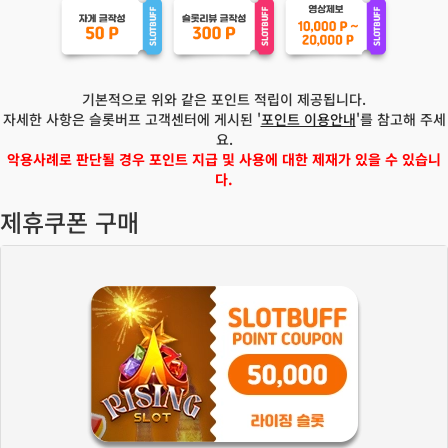
기본적으로 위와 같은 포인트 적립이 제공됩니다.
자세한 사항은 슬롯버프 고객센터에 게시된 '
포인트 이용안내
'를 참고해 주세
요.
악용사례로 판단될 경우 포인트 지급 및 사용에 대한 제재가 있을 수 있습니
다.
제휴쿠폰 구매