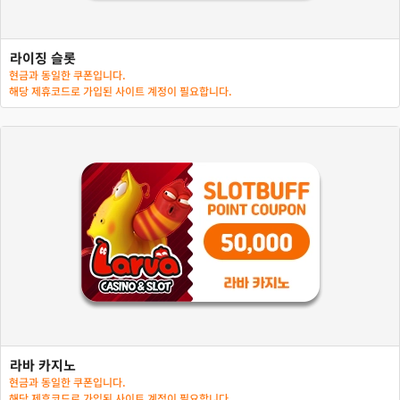
라이징 슬롯
현금과 동일한 쿠폰입니다.
해당 제휴코드로 가입된 사이트 계정이 필요합니다.
라바 카지노
현금과 동일한 쿠폰입니다.
해당 제휴코드로 가입된 사이트 계정이 필요합니다.