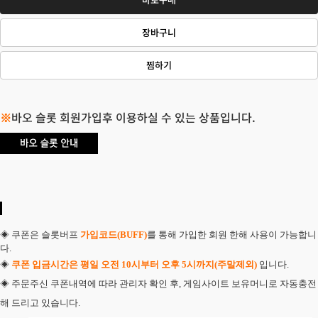
장바구니
찜하기
※
바오 슬롯 회원가입후 이용하실 수 있는 상품입니다.
◈ 쿠폰은 슬롯버프
가입코드(BUFF)
를 통해 가입한 회원 한해 사용이 가능합니
다.
◈
쿠폰 입금시간은 평일 오전 10시부터 오후 5시까지(주말제외)
입니다.
◈ 주문주신 쿠폰내역에 따라 관리자 확인 후, 게임사이트 보유머니로 자동충전
해 드리고 있습니다.