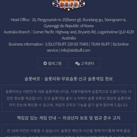
Head Office : 16, Pangyoyeok-ro 192beon-gil, Bundang-gu, Seongnam-si,
Gyeonggi-do Republic of Korea
Australia Branch : Corner Pacific Highway and, Bryants Rd, Loganholme QLD 4129
Australia
Business information : (c)SLOTBUFF 220-83-75493 | TEAM BUFF | (bc)online
service |
info@slotbuff.com
텔레그램
고객센터
슬롯버프 - 슬롯리뷰·무료슬롯·신규 슬롯게임 정보
슬롯버프는 대한민국 대표 슬롯커뮤니티로, 사용자들에게 실질적으로 도움이 되는 다
양한 정보를 제공합니다. 신규 슬롯게임 출시 소식부터 슬롯 유튜브 영상과 슬롯리뷰
까지 한눈에 확인할 수 있으며, 게임의 규칙과 기능을 알기 쉽게 정리해 드립니다.
책임감 있는 게임 안내 — 미성년자 보호 및 법규 준수 고지
만 19세 미만은 이용할 수 없습니다. 슬롯은 예산과 시간을 정해 자기통제 하에 즐길