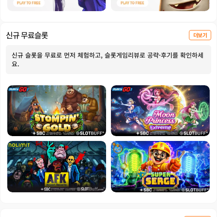
신규 무료슬롯
더보기
신규 슬롯을 무료로 먼저 체험하고,
슬롯게임리뷰
로 공략·후기를 확인하세
요.
스톰핀 골드 무료슬롯 체험
문 프린세스 익스트림 무료슬롯 체험
AFK 에어포트 시큐리티 무료슬롯 체험
수퍼 서지 무료슬롯 체험