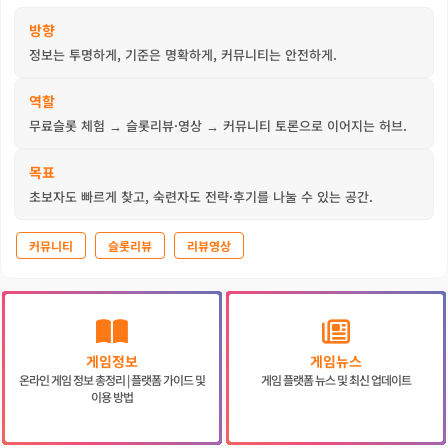
방향
정보는 투명하게, 기준은 명확하게, 커뮤니티는 안전하게.
역할
무료슬롯 체험 → 슬롯리뷰·영상 → 커뮤니티 토론으로 이어지는 허브.
목표
초보자도 빠르게 찾고, 숙련자도 전략·후기를 나눌 수 있는 공간.
커뮤니티
슬롯리뷰
리뷰영상
게임정보
게임뉴스
게임정보
게임뉴스
온라인 게임 정보 총정리 | 플랫폼 가이드 및
게임 플랫폼 뉴스 및 최신 업데이트
이용 방법