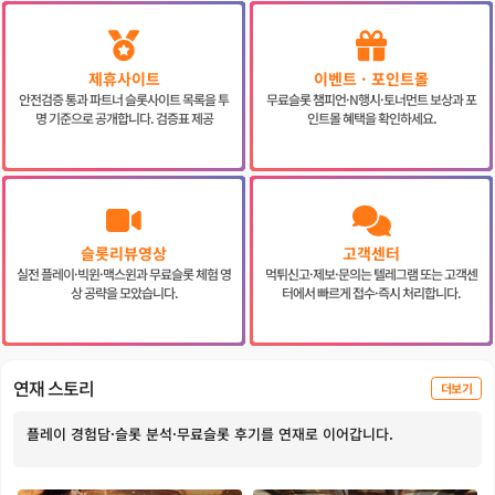
제휴사이트
이벤트 · 포인트몰
제휴사이트
이벤트 · 포인트몰
안전검증 통과 파트너 슬롯사이트 목록을 투
무료슬롯 챔피언·N행시·토너먼트 보상과 포
명 기준으로 공개합니다. 검증표 제공
인트몰 혜택을 확인하세요.
슬롯리뷰영상
고객센터
슬롯리뷰영상
고객센터
실전 플레이·빅윈·맥스윈과 무료슬롯 체험 영
먹튀신고·제보·문의는 텔레그램 또는 고객센
상 공략을 모았습니다.
터에서 빠르게 접수·즉시 처리합니다.
연재 스토리
더보기
플레이 경험담·슬롯 분석·무료슬롯 후기를 연재로 이어갑니다.