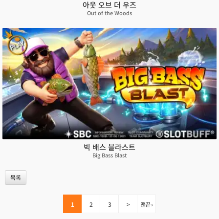
아웃 오브 더 우즈
Out of the Woods
빅 배스 블라스트
Big Bass Blast
목록
1
2
3
>
맨끝 ›