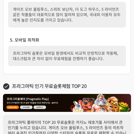
게이츠 오브 올림푸스, 스위트 보난자, 더 도그 하우스, 5 라이언즈
같은 작품들이 대표적으로 많이 알려져 있으며, 국내외 이용자 모두
에게 높은 인지도를 가지고 있습니다.
5. 모바일 최적화
프라그마틱 슬롯은 모바일 환경에서도 비교적 안정적으로 작동해,
데스크탑과 큰 차이 없이 무료체험을 진행하기 좋습니다.
프라그마틱 인기 무료슬롯체험 TOP 20
프라그마틱 플레이의 TOP 20 무료슬롯은 카지노 애호가들 사이에서 큰
인기를 누리고 있습니다. 게이츠 오브 올림푸스, 5 라이언즈 등의 히트작
부터 숨겨진 인기작까지 다양한 스타일의 슬롯을 무료로 체험할 수 있습니