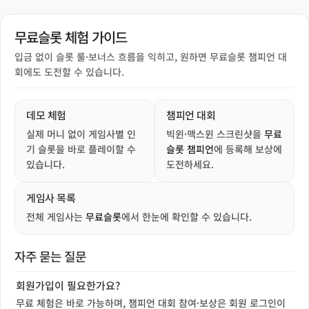
무료슬롯 체험 가이드
입금 없이 슬롯 룰·보너스 흐름을 익히고, 원하면 무료슬롯 챔피언 대
회에도 도전할 수 있습니다.
데모 체험
챔피언 대회
실제 머니 없이 게임사별 인
빅윈·맥스윈 스크린샷을
무료
기 슬롯을 바로 플레이할 수
슬롯 챔피언
에 등록해 보상에
있습니다.
도전하세요.
게임사 목록
전체 게임사는
무료슬롯
에서 한눈에 확인할 수 있습니다.
자주 묻는 질문
회원가입이 필요한가요?
무료 체험은 바로 가능하며, 챔피언 대회 참여·보상은 회원 로그인이