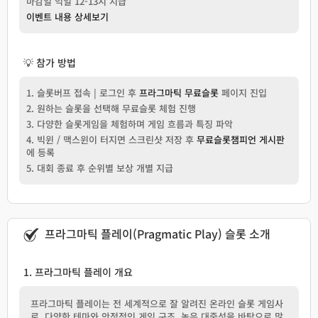
마감일 익일 12-13시 지급
이벤트 내용 상세보기
💡 참가 방법
1. 슬롯버프 접속 | 로그인 후
프라그마틱 무료슬롯
페이지 진입
2. 원하는 슬롯을 선택해 무료슬롯 체험 진행
3. 다양한 슬롯게임을 체험하며 게임 흐름과 특징 파악
4. 빅윈 / 맥스윈이 터지면 스크린샷 저장 후
무료슬롯챔피언 게시판
에 등록
5. 대회 종료 후 순위별 보상 개별 지급
프라그마틱 플레이(Pragmatic Play) 슬롯 소개
1. 프라그마틱 플레이 개요
프라그마틱 플레이는 전 세계적으로 잘 알려진 온라인 슬롯 게임사
로, 다양한 테마와 안정적인 게임 구조, 높은 대중성을 바탕으로 많