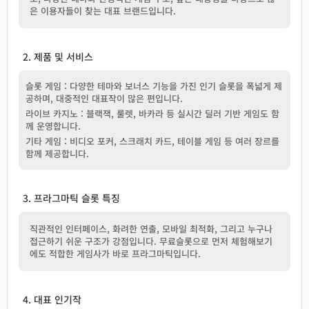
은 이용자들이 찾는 대표 브랜드입니다.
2. 제품 및 서비스
슬롯 게임 : 다양한 테마와 보너스 기능을 가진 인기 슬롯을 폭넓게 제
공하며, 대중적인 대표작이 많은 편입니다.
라이브 카지노 : 블랙잭, 룰렛, 바카라 등 실시간 딜러 기반 게임도 함
께 운영합니다.
기타 게임 : 비디오 포커, 스크래치 카드, 테이블 게임 등 여러 장르를
함께 제공합니다.
3. 프라그마틱 슬롯 특징
직관적인 인터페이스, 화려한 연출, 모바일 최적화, 그리고 누구나
접근하기 쉬운 구조가 강점입니다. 무료슬롯으로 먼저 체험해보기
에도 적합한 게임사가 바로 프라그마틱입니다.
4. 대표 인기작