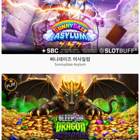
써니데이즈 어사일럼
Sunnydaze Asylum