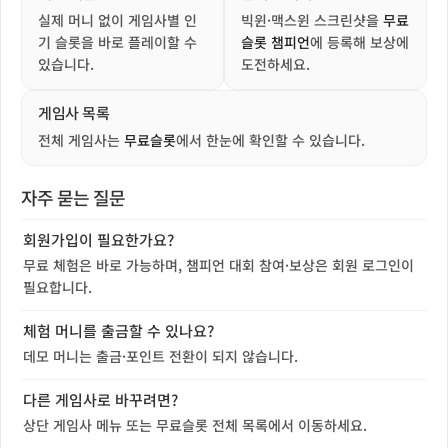
실제 머니 없이 게임사별 인
빅윈·맥스윈 스크린샷을
무료
기 슬롯을 바로 플레이할 수
슬롯 챔피언
에 등록해 보상에
있습니다.
도전하세요.
게임사 목록
전체 게임사는
무료슬롯
에서 한눈에 확인할 수 있습니다.
자주 묻는 질문
회원가입이 필요한가요?
무료 체험은 바로 가능하며, 챔피언 대회 참여·보상은 회원 로그인이
필요합니다.
체험 머니를 출금할 수 있나요?
데모 머니는 출금·포인트 전환이 되지 않습니다.
다른 게임사로 바꾸려면?
상단 게임사 메뉴 또는 무료슬롯 전체 목록에서 이동하세요.