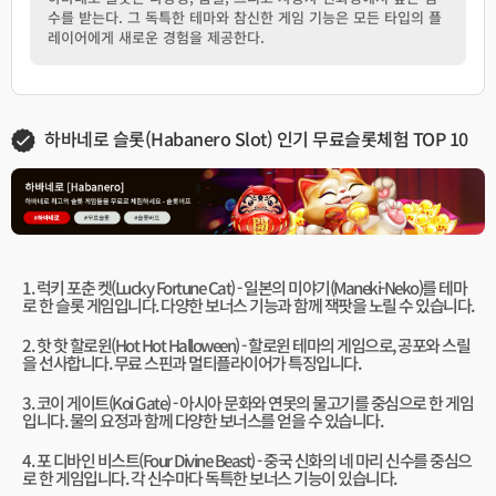
수를 받는다. 그 독특한 테마와 참신한 게임 기능은 모든 타입의 플
레이어에게 새로운 경험을 제공한다.
하바네로 슬롯(Habanero Slot) 인기 무료슬롯체험 TOP 10
1. 럭키 포춘 켓(Lucky Fortune Cat) - 일본의 미야기(Maneki-Neko)를 테마
로 한 슬롯 게임입니다. 다양한 보너스 기능과 함께 잭팟을 노릴 수 있습니다.
2. 핫 핫 할로윈(Hot Hot Halloween) - 할로윈 테마의 게임으로, 공포와 스릴
을 선사합니다. 무료 스핀과 멀티플라이어가 특징입니다.
3. 코이 게이트(Koi Gate) - 아시아 문화와 연못의 물고기를 중심으로 한 게임
입니다. 물의 요정과 함께 다양한 보너스를 얻을 수 있습니다.
4. 포 디바인 비스트(Four Divine Beast) - 중국 신화의 네 마리 신수를 중심으
로 한 게임입니다. 각 신수마다 독특한 보너스 기능이 있습니다.