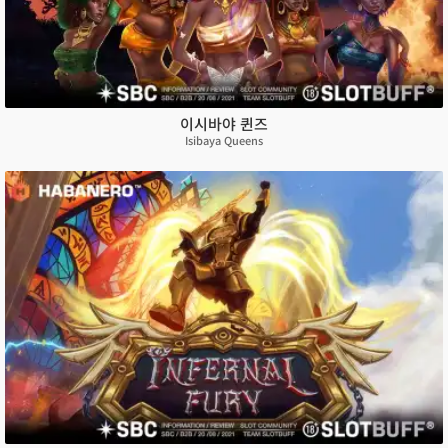
이시바야 퀸즈
Isibaya Queens