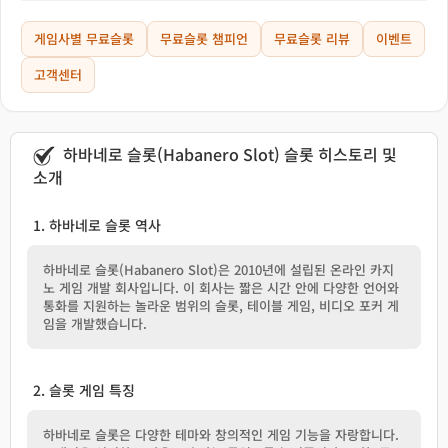
게임사별 무료슬롯
무료슬롯 챔피언
무료슬롯 리뷰
이벤트
고객센터
하바네로 슬롯(Habanero Slot) 슬롯 히스토리 및
소개
1. 하바네로 슬롯 역사
하바네로 슬롯(Habanero Slot)은 2010년에 설립된 온라인 카지
노 게임 개발 회사입니다. 이 회사는 짧은 시간 안에 다양한 언어와
통화를 지원하는 놀라운 범위의 슬롯, 테이블 게임, 비디오 포커 게
임을 개발했습니다.
2. 슬롯 게임 특징
하바네로 슬롯은 다양한 테마와 창의적인 게임 기능을 자랑합니다.