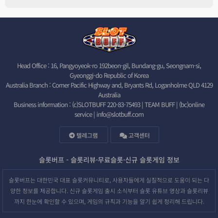
Head Office : 16, Pangyoyeok-ro 192beon-gil, Bundang-gu, Seongnam-si,
Gyeonggi-do Republic of Korea
Australia Branch : Corner Pacific Highway and, Bryants Rd, Loganholme QLD 4129
Australia
Business information : (c)SLOTBUFF 220-83-75493 | TEAM BUFF | (bc)online
service |
info@slotbuff.com
텔레그램
고객센터
슬롯버프 - 슬롯리뷰·무료슬롯·신규 슬롯게임 정보
슬롯버프는 대한민국 대표 슬롯커뮤니티로, 사용자들에게 실질적으로 도움이 되는 다
양한 정보를 제공합니다. 신규 슬롯게임 출시 소식부터 슬롯 유튜브 영상과 슬롯리뷰
까지 한눈에 확인할 수 있으며, 게임의 규칙과 기능을 알기 쉽게 정리해 드립니다.