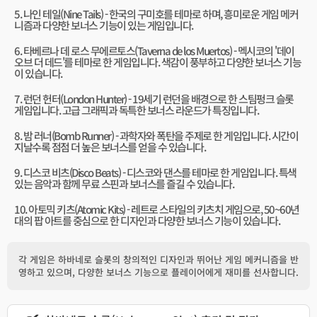
5. 나인 테일(Nine Tails) - 한국의 구미호를 테마로 하며, 흥미로운 게임 메커
니즘과 다양한 보너스 기능이 있는 게임입니다.
6. 타베르나 데 로스 무에르토스(Taverna de los Muertos) - 멕시코의 '데이
오브 더 데드'를 테마로 한 게임입니다. 색감이 풍부하고 다양한 보너스 기능
이 있습니다.
7. 런던 헌터(London Hunter) - 19세기 런던을 배경으로 한 스팀펑크 슬롯
게임입니다. 고급 그래픽과 독특한 보너스 라운드가 특징입니다.
8. 밤 러너(Bomb Runner) - 과학자와 폭탄을 주제로 한 게임입니다. 시간이
지날수록 점점 더 높은 보너스를 얻을 수 있습니다.
9. 디스코 비츠(Disco Beats) - 디스코와 댄스를 테마로 한 게임입니다. 특색
있는 음악과 함께 무료 스핀과 보너스를 즐길 수 있습니다.
10. 아토믹 키츠(Atomic Kits) - 레트로 스타일의 키츠치 게임으로, 50~60년
대의 팝 아트를 중심으로 한 디자인과 다양한 보너스 기능이 있습니다.
각 게임은 하바네로 슬롯의 창의적인 디자인과 뛰어난 게임 메커니즘을 반
영하고 있으며, 다양한 보너스 기능으로 플레이어에게 재미를 선사합니다.