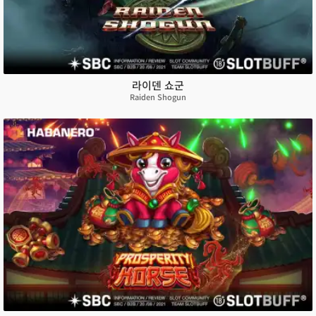
라이덴 쇼군
Raiden Shogun