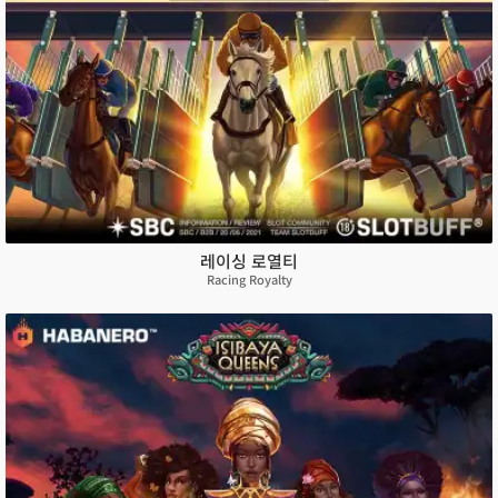
레이싱 로열티
Racing Royalty