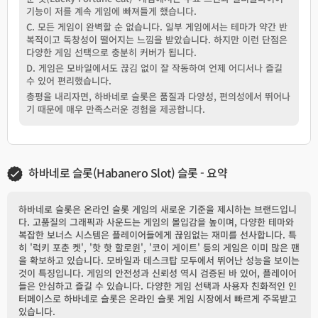
기능이 저를 계속 게임에 빠져들게 했습니다.
C. 모든 게임이 완벽할 순 없습니다. 일부 게임에서는 테마가 약간 반
복적이고 독창성이 떨어지는 느낌을 받았습니다. 하지만 이런 단점은
다양한 게임 선택으로 충분히 커버가 됩니다.
D. 게임은 모바일에서도 끊김 없이 잘 작동하여 언제 어디서나 즐길
수 있어 편리했습니다.
총평을 내리자면, 하바네로 슬롯은 품질과 다양성, 편의성에서 뛰어나
기 때문에 매우 만족스러운 경험을 제공합니다.
하바네로 슬롯(Habanero Slot) 슬롯 - 요약
하바네로 슬롯은 온라인 슬롯 게임의 새로운 기준을 제시하는 브랜드입니
다. 고품질의 그래픽과 사운드는 게임의 몰입감을 높이며, 다양한 테마와
복잡한 보너스 시스템은 플레이어들에게 끊임없는 재미를 선사합니다. 특
히 '럭키 포춘 켓', '핫 핫 할로윈', '코이 게이트' 등의 게임은 이미 많은 팬
을 확보하고 있습니다. 모바일과 데스크탑 모두에서 뛰어난 성능을 보이는
것이 특징입니다. 게임의 안전성과 신뢰성 역시 검증된 바 있어, 플레이어
들은 안심하고 즐길 수 있습니다. 다양한 게임 선택과 사용자 친화적인 인
터페이스로 하바네로 슬롯은 온라인 슬롯 게임 시장에서 빠르게 주목받고
있습니다.