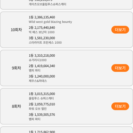
게이츠오브올림푸스슈퍼스캐터
1등 2,386,135,460
Wild west gold blazing bounty
2등 2,175,440,840
10회차
더보기
빅 배스 보난자 1000
3등 1,581,230,000
스타라이트 프린세스 1000
1등 3,310,218,000
슈가러시1000
2등 1,419,664,340
9회차
더보기
뱀피 파티
3등 1,240,000,000
제우스&하데스
1등 3,015,315,000
올림푸스 슈퍼스캐터
2등 2,059,775,010
8회차
더보기
파워 오브 멀린
3등 1,539,505,576
뱀피 파티
1등 1,715,862,900