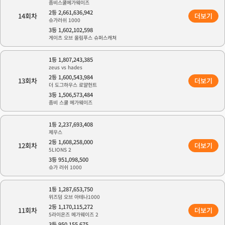
좀비스쿨메가웨이즈
2등 2,661,636,942
14회차
더보기
슈가러쉬 1000
3등 1,602,102,598
게이츠 오브 올림푸스 슈퍼스캐쳐
1등 1,807,243,385
zeus vs hades
2등 1,600,543,984
13회차
더보기
더 도그하우스 로얄헌트
3등 1,506,573,484
좀비 스쿨 메가웨이즈
1등 2,237,693,408
제우스
2등 1,608,258,000
12회차
더보기
5LIONS 2
3등 951,098,500
슈가 러쉬 1000
1등 1,287,653,750
위즈덤 오브 아테나1000
2등 1,170,115,272
11회차
더보기
5라이온즈 메가웨이즈 2
3등 950,155,675