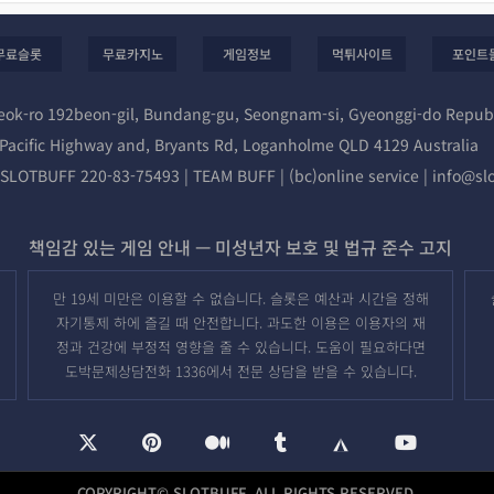
무료슬롯
무료카지노
게임정보
먹튀사이트
포인트
yeok-ro 192beon-gil, Bundang-gu, Seongnam-si, Gyeonggi-do Republ
r Pacific Highway and, Bryants Rd, Loganholme QLD 4129 Australia
c)SLOTBUFF 220-83-75493 | TEAM BUFF | (bc)online service |
info@sl
책임감 있는 게임 안내 — 미성년자 보호 및 법규 준수 고지
만 19세 미만은 이용할 수 없습니다. 슬롯은 예산과 시간을 정해
자기통제 하에 즐길 때 안전합니다. 과도한 이용은 이용자의 재
정과 건강에 부정적 영향을 줄 수 있습니다. 도움이 필요하다면
도박문제상담전화 1336에서 전문 상담을 받을 수 있습니다.
COPYRIGHT© SLOTBUFF. ALL RIGHTS RESERVED.