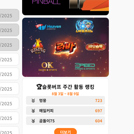
/2025
/2025
/2025
/2025
/2025
🏆
슬롯버프 주간 활동 랭킹
/2025
8월 3일 ~ 8월 9일
🥇
멍뭉
723
/2025
🥈
매일커피
697
/2025
🥉
곰돌이75
604
더보기
/2025