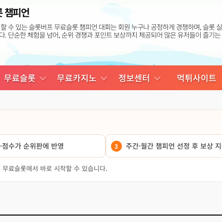
 챔피언
할 수 있는 슬롯버프 무료슬롯 챔피언 대회는 회원 누구나 공정하게 경쟁하며, 슬롯 
. 단순한 체험을 넘어, 순위 경쟁과 포인트 보상까지 제공되어 많은 유저들이 즐기는
무료슬롯
무료카지노
정보센터
먹튀사이트
·점수가 순위판에 반영
주간·월간 챔피언 선정 후 보상 
 무료슬롯에서 바로 시작할 수 있습니다.