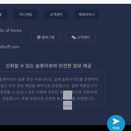
몰
미니게임
고객센터
제휴파트너
ic of Korea
텔레그램
고객센터
otbuff.com
신뢰할 수 있는 슬롯리뷰와 안전한 정보 제공
슬롯버프는 슬롯 정보 커뮤니티로, 실제 슬롯사이트를 운영하지
않고 오직 정보 제공을 목적으로 운영됩니다. 일부 제휴링크가
포함될 수 있으나 모든 리뷰와 추천은 동일 기준으로 공정하게
검토합니다. 투명 운영으로 안전한 참고 정보를 지향합니다.
Help