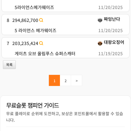
5라이언스메가웨이즈
11/20/2025
짜잉난다
8
294,862,700
5 라이언스 메가웨이즈
11/20/2025
대왕오징어
7
203,235,424
게이츠 오브 올림푸스 슈퍼스캐터
11/19/2025
목록
1
2
>
무료슬롯 챔피언 가이드
무료 플레이로 순위에 도전하고, 보상은 포인트몰에서 활용할 수 있습
니다.