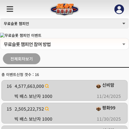
무료슬롯 챔피언
무료슬롯 챔피언 참여 방법
전체회차보기
총 이벤트신청 갯수 : 16
신비맘
16
4,577,663,000
빅 배스 보난자 1000
11/24/2025
평화99
15
2,505,222,752
빅 배스 보난자 1000
11/30/2025