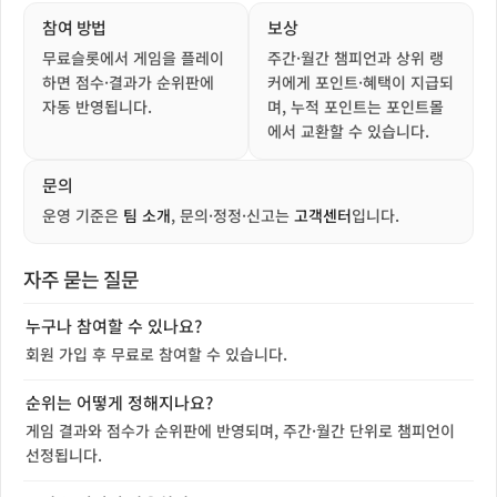
참여 방법
보상
무료슬롯에서 게임을 플레이
주간·월간 챔피언과 상위 랭
하면 점수·결과가 순위판에
커에게 포인트·혜택이 지급되
자동 반영됩니다.
며, 누적 포인트는 포인트몰
에서 교환할 수 있습니다.
문의
운영 기준은
팀 소개
, 문의·정정·신고는
고객센터
입니다.
자주 묻는 질문
누구나 참여할 수 있나요?
회원 가입 후 무료로 참여할 수 있습니다.
순위는 어떻게 정해지나요?
게임 결과와 점수가 순위판에 반영되며, 주간·월간 단위로 챔피언이
선정됩니다.