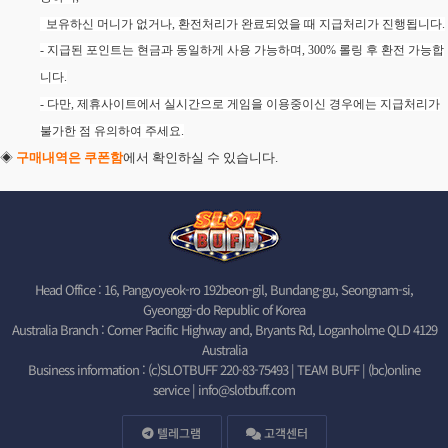
보유하신 머니가 없거나, 환전처리가 완료되었을 때 지급처리가 진행됩니다.
- 지급된 포인트는 현금과 동일하게 사용 가능하며, 300% 롤링 후 환전 가능합
니다.
- 다만, 제휴사이트에서 실시간으로 게임을 이용중이신 경우에는 지급처리가
불가한 점 유의하여 주세요.
◈
구매내역은 쿠폰함
에서 확인하실 수 있습니다.
Head Office : 16, Pangyoyeok-ro 192beon-gil, Bundang-gu, Seongnam-si,
Gyeonggi-do Republic of Korea
Australia Branch : Corner Pacific Highway and, Bryants Rd, Loganholme QLD 4129
Australia
Business information : (c)SLOTBUFF 220-83-75493 | TEAM BUFF | (bc)online
service |
info@slotbuff.com
텔레그램
고객센터