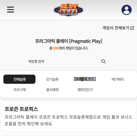
게임사 전체보기
프라그마틱 플레이 [Pragmatic Play]
총
690
개의 게임이 있습니다.
전체슬롯
인기슬롯
메가웨이
프리구매
출시예정
챔피언인기
프로즌 트로픽스
프라그마틱 플레이 프로즌 트로픽스 무료슬롯체험으로 게임 룰과 보너스
흐름을 먼저 확인해 보세요.