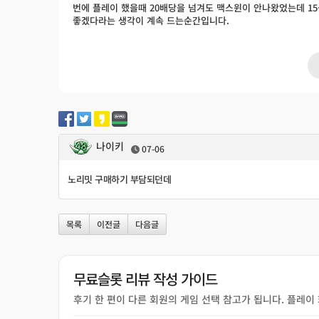
번에 플레이 했을때 20배당을 넘겨도 맥스윈이 안나왔었는데 
좋겠다라는 생각이 계속 드는순간입니다.
나이키
07-06
노리밋 구매하기 부담되던데
목록
이전글
다음글
무료슬롯 리뷰 작성 가이드
후기 한 편이 다른 회원의 게임 선택 참고가 됩니다. 플레이