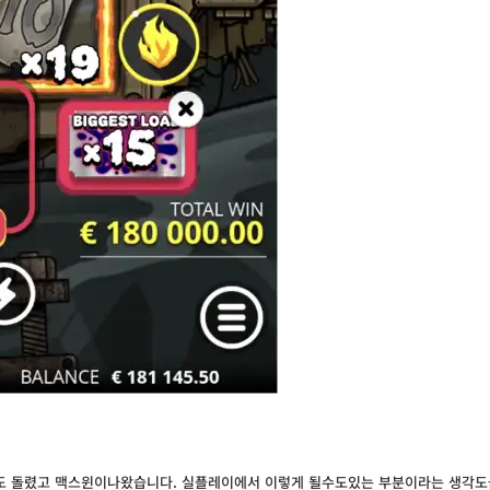
0번정도 돌렸고 맥스윈이나왔습니다. 실플레이에서 이렇게 될수도있는 부분이라는 생각도