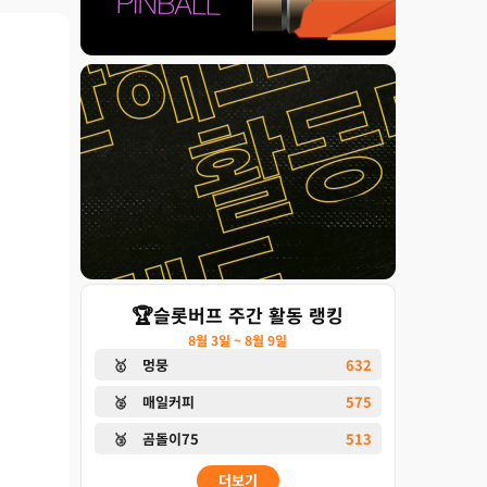
🏆
슬롯버프 주간 활동 랭킹
8월 3일 ~ 8월 9일
🥇
멍뭉
632
🥈
매일커피
575
🥉
곰돌이75
513
더보기