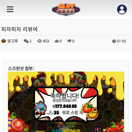
피자피자 리뷰여
망고루
1
453
0
0
07-05
스크린샷 첨부: