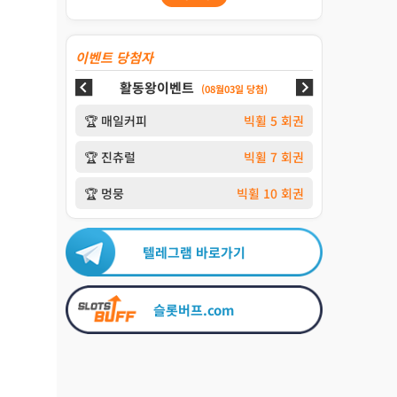
이벤트 당첨자
활동왕이벤트
(08월03일 당첨)
🏆 매일커피
빅휠 5 회권
🏆 진츄럴
빅휠 7 회권
🏆 멍뭉
빅휠 10 회권
텔레그램 바로가기
슬롯버프.com