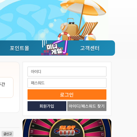
포인트몰
고객센터
주간
로그인
회원가입
아이디/패스워드 찾기
글신고