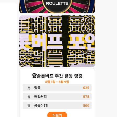
🏆
슬롯버프 주간 활동 랭킹
8월 3일 ~ 8월 9일
🥇
멍뭉
625
🥈
매일커피
575
🥉
곰돌이75
500
더보기