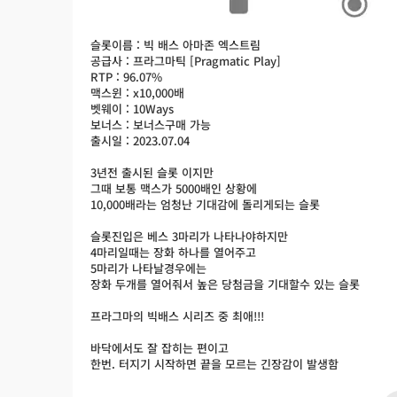
슬롯이름 : 빅 배스 아마존 엑스트림
공급사 : 프라그마틱 [Pragmatic Play]
RTP : 96.07%
맥스윈 : x10,000배
벳웨이 : 10Ways
보너스 : 보너스구매 가능
출시일 : 2023.07.04
3년전 출시된 슬롯 이지만
그때 보통 맥스가 5000배인 상황에
10,000배라는 엄청난 기대감에 돌리게되는 슬롯
슬롯진입은 베스 3마리가 나타나야하지만
4마리일때는 장화 하나를 열어주고
5마리가 나타날경우에는
장화 두개를 열어줘서 높은 당첨금을 기대할수 있는 슬롯
프라그마의 빅배스 시리즈 중 최애!!!
바닥에서도 잘 잡히는 편이고
한번. 터지기 시작하면 끝을 모르는 긴장감이 발생함