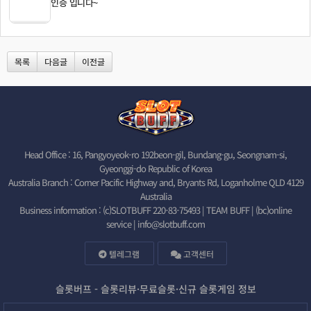
인증 입니다~
목록
다음글
이전글
Head Office : 16, Pangyoyeok-ro 192beon-gil, Bundang-gu, Seongnam-si,
Gyeonggi-do Republic of Korea
Australia Branch : Corner Pacific Highway and, Bryants Rd, Loganholme QLD 4129
Australia
Business information : (c)SLOTBUFF 220-83-75493 | TEAM BUFF | (bc)online
service |
info@slotbuff.com
텔레그램
고객센터
슬롯버프 - 슬롯리뷰·무료슬롯·신규 슬롯게임 정보