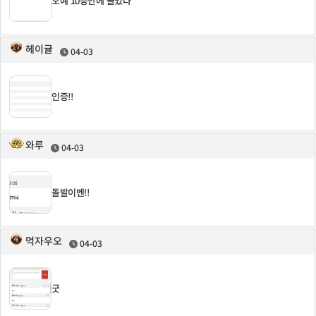
오예 10등안에 들었다
헤이귤
04-03
인증!!
와루
04-03
돌발이벤!!
먹자우오
04-03
굿