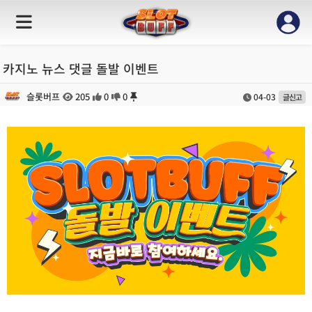
카지노 뉴스 댓글 돌발 이벤트
슬롯버프
205
0
0
04-03
글신고