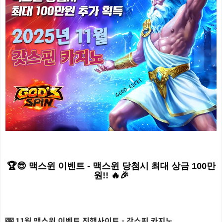
🏆😎 맥스윈 이벤트 - 맥스윈 당첨시 최대 상금 100만
원!! 🔥🎉
🎰 11월 맥스윈 이벤트 진행사이트 - 갓스핀 카지노