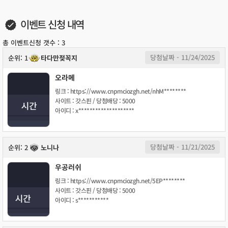
이벤트 신청 내역
총 이벤트신청 갯수 : 3
당첨날짜 - 11/24/2025
순위: 1
타다만젖꼭지
오라메
링크 : https://www.cnpmciozgh.net/nhM********
사이트 : 갓스핀 / 당첨배당 : 5000
아이디 : x********************
당첨날짜 - 11/21/2025
순위: 2
노니나
우공러쉬
링크 : https://www.cnpmciozgh.net/5EP********
사이트 : 갓스핀 / 당첨배당 : 5000
아이디 : s***********