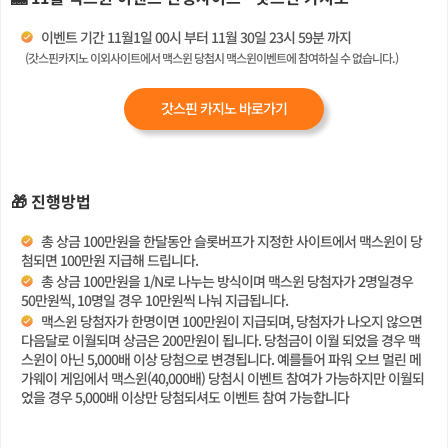
이벤트 기간 11월1일 00시 부터 11월 30일 23시 59분 까지
(갓스핀카지노 이외사이트에서 맥스윈 당첨시 맥스윈이벤트에 참여하실 수 없습니다.)
갓스핀 카지노 바로가기
🎁 진행방법
총 상금 100만원을 한달동안 슬롯버프가 지정한 사이트에서 맥스윈이 당
첨되면 100만원 지급해 드립니다.
총 상금 100만원을 1/N로 나누는 방식이며 맥스윈 당첨자가 2명일경우
50만원씩, 10명일 경우 10만원씩 나눠 지급됩니다.
맥스윈 당첨자가 한명이면 100만원이 지급되며, 당첨자가 나오지 않으면
다음달로 이월되며 상금은 200만원이 됩니다. 당첨금이 이월 되었을 경우 맥
스윈이 아닌 5,000배 이상 당첨으로 변경됩니다. 예를들어 파워 오브 멀린 메
가웨이 게임에서 맥스윈(40,000배) 당첨시 이벤트 참여가 가능하지만 이월되
었을 경우 5,000배 이상만 당첨되셔도 이벤트 참여 가능합니다