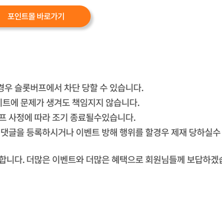
포인트몰 바로가기
우 슬롯버프에서 차단 당할 수 있습니다.
트에 문제가 생겨도 책임지지 않습니다.
프 사정에 따라 조기 종료될수있습니다.
 댓글을 등록하시거나 이벤트 방해 행위를 할경우 제재 당하실수
합니다. 더많은 이벤트와 더많은 혜택으로 회원님들께 보답하겠