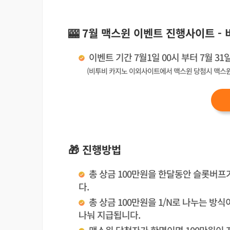
🎰 7월 맥스윈 이벤트 진행사이트 -
이벤트 기간 7월1일 00시 부터 7월 31일
(비투비 카지노 이외사이트에서 맥스윈 당첨시 맥스윈
🎁 진행방법
총 상금 100만원을 한달동안 슬롯버프
다.
총 상금 100만원을 1/N로 나누는 방식
나눠 지급됩니다.