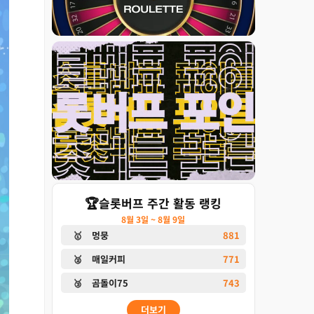
🏆
슬롯버프 주간 활동 랭킹
8월 3일 ~ 8월 9일
🥇
멍뭉
881
🥈
매일커피
771
🥉
곰돌이75
743
더보기