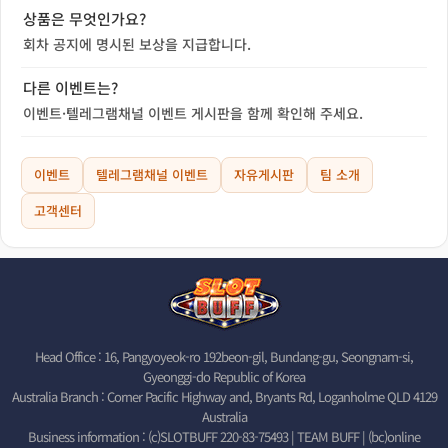
상품은 무엇인가요?
회차 공지에 명시된 보상을 지급합니다.
다른 이벤트는?
이벤트·텔레그램채널 이벤트 게시판을 함께 확인해 주세요.
이벤트
텔레그램채널 이벤트
자유게시판
팀 소개
고객센터
Head Office : 16, Pangyoyeok-ro 192beon-gil, Bundang-gu, Seongnam-si,
Gyeonggi-do Republic of Korea
Australia Branch : Corner Pacific Highway and, Bryants Rd, Loganholme QLD 4129
Australia
Business information : (c)SLOTBUFF 220-83-75493 | TEAM BUFF | (bc)online