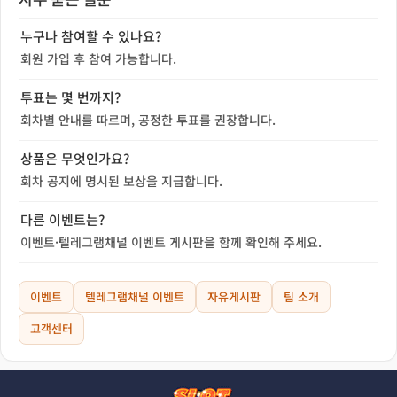
누구나 참여할 수 있나요?
회원 가입 후 참여 가능합니다.
투표는 몇 번까지?
회차별 안내를 따르며, 공정한 투표를 권장합니다.
상품은 무엇인가요?
회차 공지에 명시된 보상을 지급합니다.
다른 이벤트는?
이벤트·텔레그램채널 이벤트 게시판을 함께 확인해 주세요.
이벤트
텔레그램채널 이벤트
자유게시판
팀 소개
고객센터