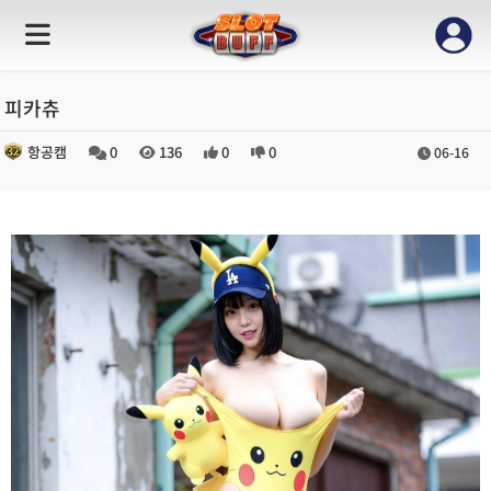
피카츄
항공캠
0
136
0
0
06-16