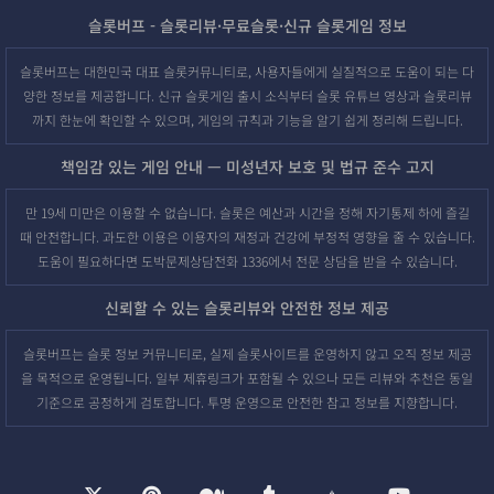
슬롯버프 - 슬롯리뷰·무료슬롯·신규 슬롯게임 정보
슬롯버프는 대한민국 대표 슬롯커뮤니티로, 사용자들에게 실질적으로 도움이 되는 다
양한 정보를 제공합니다. 신규 슬롯게임 출시 소식부터 슬롯 유튜브 영상과 슬롯리뷰
까지 한눈에 확인할 수 있으며, 게임의 규칙과 기능을 알기 쉽게 정리해 드립니다.
책임감 있는 게임 안내 — 미성년자 보호 및 법규 준수 고지
만 19세 미만은 이용할 수 없습니다. 슬롯은 예산과 시간을 정해 자기통제 하에 즐길
때 안전합니다. 과도한 이용은 이용자의 재정과 건강에 부정적 영향을 줄 수 있습니다.
도움이 필요하다면 도박문제상담전화 1336에서 전문 상담을 받을 수 있습니다.
신뢰할 수 있는 슬롯리뷰와 안전한 정보 제공
슬롯버프는 슬롯 정보 커뮤니티로, 실제 슬롯사이트를 운영하지 않고 오직 정보 제공
을 목적으로 운영됩니다. 일부 제휴링크가 포함될 수 있으나 모든 리뷰와 추천은 동일
기준으로 공정하게 검토합니다. 투명 운영으로 안전한 참고 정보를 지향합니다.