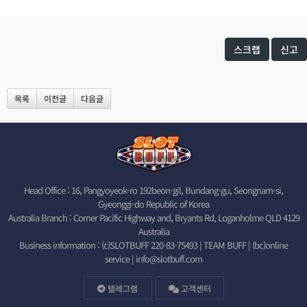
스크랩
신고
목록
이전글
다음글
Head Office : 16, Pangyoyeok-ro 192beon-gil, Bundang-gu, Seongnam-si,
Gyeonggi-do Republic of Korea
Australia Branch : Corner Pacific Highway and, Bryants Rd, Loganholme QLD 4129
Australia
Business information : (c)SLOTBUFF 220-83-75493 | TEAM BUFF | (bc)online
service |
info@slotbuff.com
텔레그램
고객센터