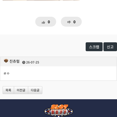
0
0
스크랩
신고
진츄럴
26-07-25
ㄹㅇ
목록
이전글
다음글