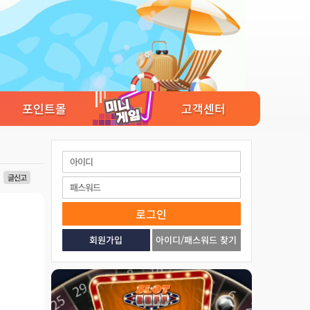
포인트몰
고객센터
글신고
로그인
회원가입
아이디/패스워드 찾기