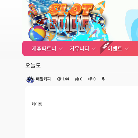
제휴파트너
커뮤니티
이벤트
오늘도
매일커피
144
0
0
화이팅