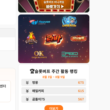
🏆
슬롯버프 주간 활동 랭킹
8월 3일 ~ 8월 9일
🥇
멍뭉
675
센터
🥈
매일커피
615
🥉
곰돌이75
567
더보기