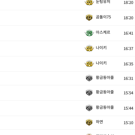
눈팅유저
18:20
곰돌이75
18:20
아스케르
16:41
나이키
16:37
나이키
16:35
황금동아줄
16:31
황금동아줄
15:54
황금동아줄
15:44
하연
15:10