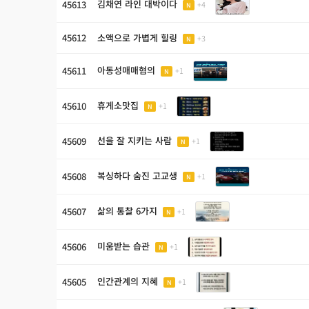
김채연 라인 대박이다
45613
+4
N
45612
소액으로 가볍게 힐링
+3
N
아동성매매혐의
45611
+1
N
휴게소맛집
45610
+1
N
선을 잘 지키는 사람
45609
+1
N
복싱하다 숨진 고교생
45608
+1
N
삶의 통찰 6가지
45607
+1
N
미움받는 습관
45606
+1
N
인간관계의 지혜
45605
+1
N