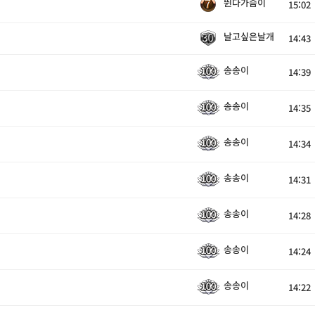
뛴다가슴이
15:02
날고싶은날개
14:43
송송이
14:39
송송이
14:35
송송이
14:34
송송이
14:31
송송이
14:28
송송이
14:24
송송이
14:22