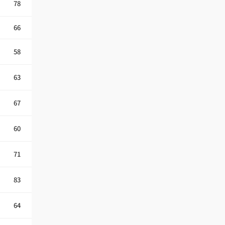
78
66
58
63
67
60
71
83
64