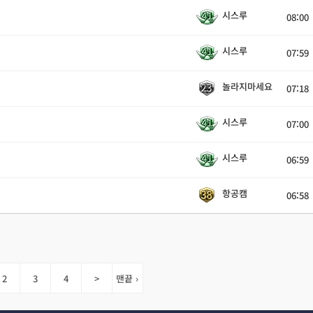
시스루
08:00
시스루
07:59
놀라지마세요
07:18
시스루
07:00
시스루
06:59
항공캠
06:58
2
3
4
>
맨끝 ›