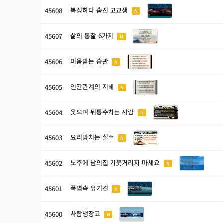
복싱하다 숨진 고교생
45608
N
삶의 통찰 6가지
45607
N
미움받는 습관
45606
N
인간관계의 지혜
45605
N
웃으며 뒤통수치는 사람
45604
N
요리망치는 실수
45603
N
노후에 남의집 기웃거리지 마세요
45602
N
폭염속 유기견
45601
N
사람냉장고
45600
N