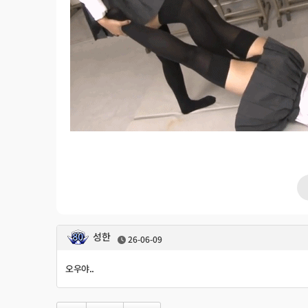
성한
26-06-09
오우야..