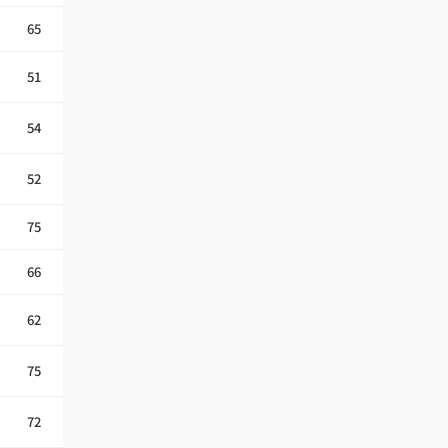
65
51
54
52
75
66
62
75
72