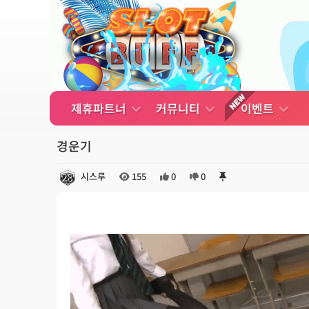
제휴파트너
커뮤니티
이벤트
경운기
시스루
155
0
0