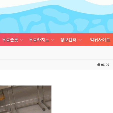
무료슬롯
무료카지노
정보센터
먹튀사이트
06-09