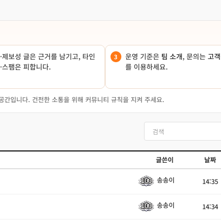
·제보성 글은 근거를 남기고, 타인
운영 기준은
팀 소개
, 문의는
고객
·스팸은 피합니다.
를 이용하세요.
공간입니다. 건전한 소통을 위해 커뮤니티 규칙을 지켜 주세요.
글쓴이
날짜
송송이
14:35
송송이
14:34