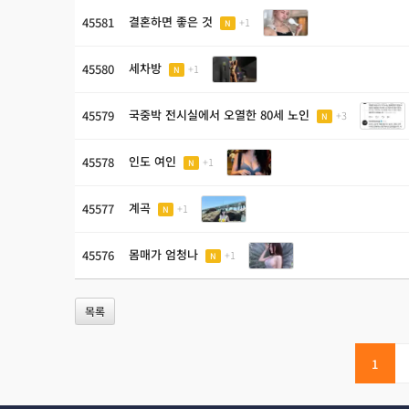
결혼하면 좋은 것
45581
+1
N
세차방
45580
+1
N
국중박 전시실에서 오열한 80세 노인
45579
+3
N
인도 여인
45578
+1
N
계곡
45577
+1
N
몸매가 엄청나
45576
+1
N
목록
1