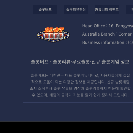
슬롯버프
슬롯리뷰영상
커뮤니티 이벤트
Head Office : 16, Pangyo
Australia Branch : Corne
Business information : (
슬롯버프 - 슬롯리뷰·무료슬롯·신규 슬롯게임 정보
슬롯버프는 대한민국 대표 슬롯커뮤니티로, 사용자들에게 실질
적으로 도움이 되는 다양한 정보를 제공합니다. 신규 슬롯게임
출시 소식부터 슬롯 유튜브 영상과 슬롯리뷰까지 한눈에 확인할
수 있으며, 게임의 규칙과 기능을 알기 쉽게 정리해 드립니다.