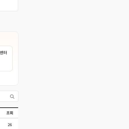
센터
조회
26