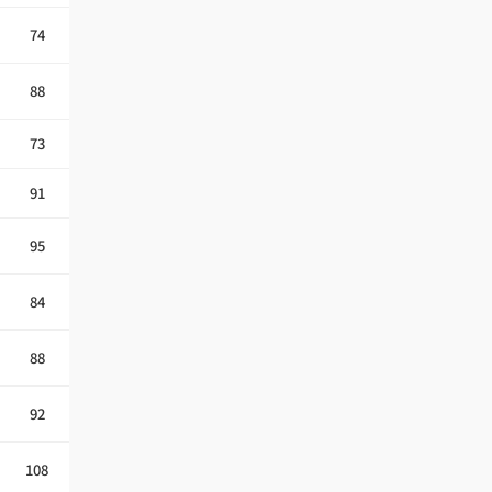
74
88
73
91
95
84
88
92
108