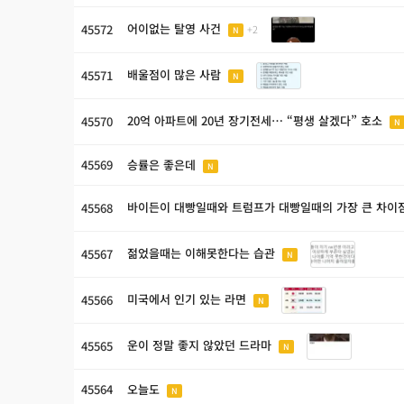
어이없는 탈영 사건
45572
+2
N
배울점이 많은 사람
45571
N
20억 아파트에 20년 장기전세… “평생 살겠다” 호소
45570
N
45569
승률은 좋은데
N
바이든이 대빵일때와 트럼프가 대빵일때의 가장 큰 차이
45568
젊었을때는 이해못한다는 습관
45567
N
미국에서 인기 있는 라면
45566
N
운이 정말 좋지 않았던 드라마
45565
N
45564
오늘도
N