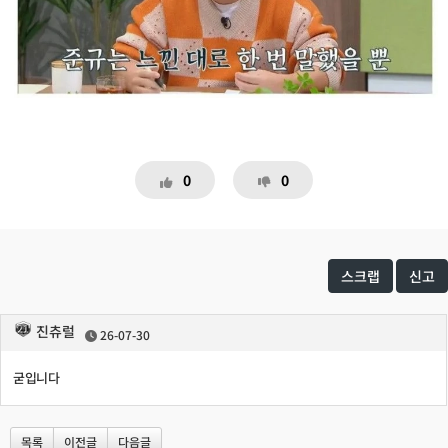
0
0
스크랩
신고
진츄럴
26-07-30
굳입니다
목록
이전글
다음글