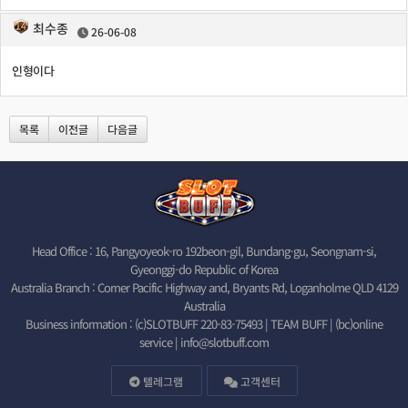
최수종
26-06-08
인형이다
목록
이전글
다음글
Head Office : 16, Pangyoyeok-ro 192beon-gil, Bundang-gu, Seongnam-si,
Gyeonggi-do Republic of Korea
Australia Branch : Corner Pacific Highway and, Bryants Rd, Loganholme QLD 4129
Australia
Business information : (c)SLOTBUFF 220-83-75493 | TEAM BUFF | (bc)online
service |
info@slotbuff.com
텔레그램
고객센터