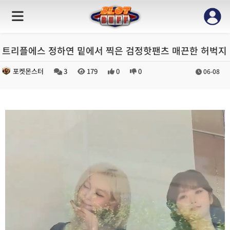
트리플에스 정하연 밑에서 찍은 검정핫팬츠 매끈한 허벅지
포켓몬스터
3
179
0
0
06-08