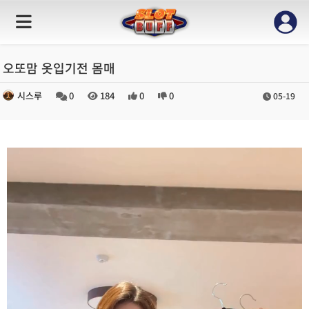
오또맘 옷입기전 몸매
시스루
0
184
0
0
05-19