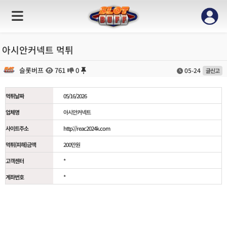
아시안커넥트 먹튀
슬롯버프
761
0
05-24
글신고
먹튀날짜
05/16/2026
업체명
아시안커넥트
사이트주소
http://reac2024k.com
먹튀(피해)금액
200만원
고객센터
*
계좌번호
*