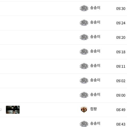
송송이
09:30
송송이
09:24
송송이
09:20
송송이
09:18
송송이
09:11
송송이
09:02
송송이
09:00
컴팡
08:49
2
송송이
08:43