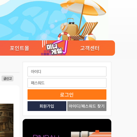
포인트몰
고객센터
글신고
로그인
회원가입
아이디/패스워드 찾기