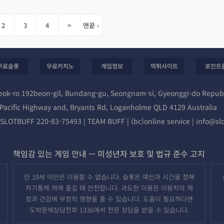
2
3
4
>
맨끝 ›
무료슬롯
무료카지노
게임정보
먹튀사이트
포인트
yeok-ro 192beon-gil, Bundang-gu, Seongnam-si, Gyeonggi-do Republ
r Pacific Highway and, Bryants Rd, Loganholme QLD 4129 Australia
c)SLOTBUFF 220-83-75493 | TEAM BUFF | (bc)online service |
info@sl
책임감 있는 게임 안내 — 미성년자 보호 및 법규 준수 고지
만 19세 미만은 이용할 수 없습니다. 슬롯은 예산과 시간을 정해
자기통제 하에 즐길 때 안전합니다. 과도한 이용은 이용자의 재
정과 건강에 부정적 영향을 줄 수 있습니다. 도움이 필요하다면
도박문제상담전화 1336에서 전문 상담을 받을 수 있습니다.