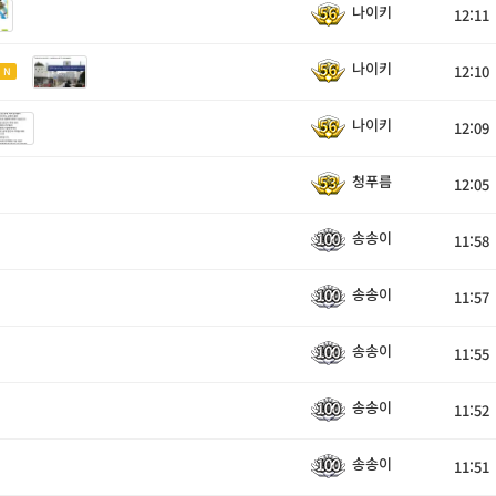
나이키
12:11
나이키
12:10
N
나이키
12:09
청푸름
12:05
송송이
11:58
송송이
11:57
송송이
11:55
송송이
11:52
송송이
11:51