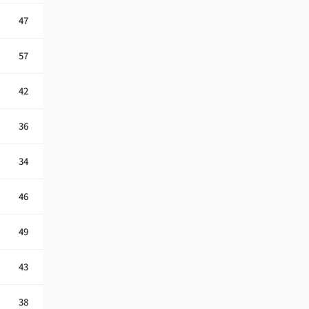
47
57
42
36
34
46
49
43
38