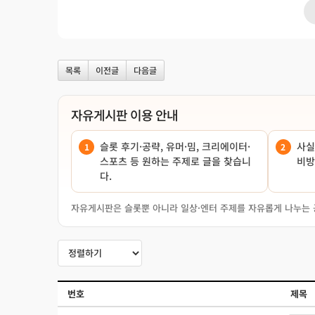
목록
이전글
다음글
자유게시판 이용 안내
슬롯 후기·공략, 유머·밈, 크리에이터·
사실
스포츠 등 원하는 주제로 글을 찾습니
비방
다.
자유게시판은 슬롯뿐 아니라 일상·엔터 주제를 자유롭게 나누는 
번호
제목