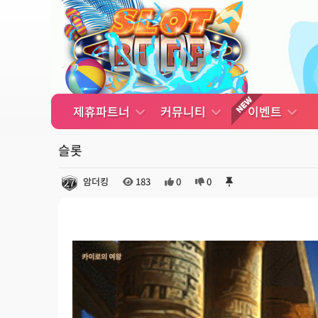
제휴파트너
커뮤니티
이벤트
슬롯
암더킹
183
0
0