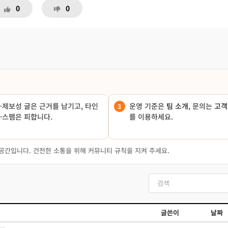
0
0
·제보성 글은 근거를 남기고, 타인
운영 기준은
팀 소개
, 문의는
고객
·스팸은 피합니다.
를 이용하세요.
공간입니다. 건전한 소통을 위해 커뮤니티 규칙을 지켜 주세요.
글쓴이
날짜