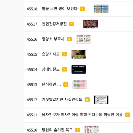
발을 보면 병이 보인다
45518
+1
N
천연건강처방전
45517
+1
N
영양소 부족시
45516
N
승강기사고
45515
N
장애인절도
45514
N
단식하면 ...
45513
N
거짓말같지만 사실인것들
45512
N
남자친구가 여사친이랑 여행 간다는데 허락한 이유
45511
+
N
당신의 숨겨진 욕구
45510
N