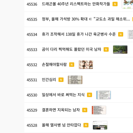
드래곤볼 40주년 리스펙트하는 만화작가들
45536
N
정부, 올해 가석방 30% 확대 ㄷ "교도소 과밀 해소위...
45535
휴가 조작해서 138일 휴가 나간 육군병사 수준
45534
N
곰이 다리 찍먹해도 몰랐던 미국 남자
45533
N
손절해야할사람
45532
N
인간심리
45531
N
일상에서 바로 써먹는 지식
45530
N
결혼하면 지옥되는 남자
45529
N
올해 열사병 넘 안타깝다
45528
N