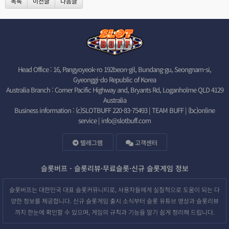
목록
이전글
다음글
Head Office : 16, Pangyoyeok-ro 192beon-gil, Bundang-gu, Seongnam-si,
Gyeonggi-do Republic of Korea
Australia Branch : Corner Pacific Highway and, Bryants Rd, Loganholme QLD 4129
Australia
Business information : (c)SLOTBUFF 220-83-75493 | TEAM BUFF | (bc)online
service |
info@slotbuff.com
텔레그램
고객센터
슬롯버프 - 슬롯리뷰·무료슬롯·신규 슬롯게임 정보
슬롯버프는 대한민국 대표 슬롯커뮤니티로, 사용자들에게 실질적으로 도움이 되는 다
양한 정보를 제공합니다. 신규 슬롯게임 출시 소식부터 슬롯 유튜브 영상과 슬롯리뷰
까지 한눈에 확인할 수 있으며, 게임의 규칙과 기능을 알기 쉽게 정리해 드립니다.