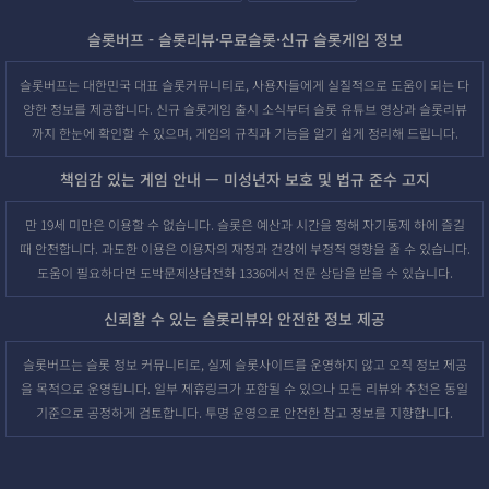
슬롯버프 - 슬롯리뷰·무료슬롯·신규 슬롯게임 정보
슬롯버프는 대한민국 대표 슬롯커뮤니티로, 사용자들에게 실질적으로 도움이 되는 다
양한 정보를 제공합니다. 신규 슬롯게임 출시 소식부터 슬롯 유튜브 영상과 슬롯리뷰
까지 한눈에 확인할 수 있으며, 게임의 규칙과 기능을 알기 쉽게 정리해 드립니다.
책임감 있는 게임 안내 — 미성년자 보호 및 법규 준수 고지
만 19세 미만은 이용할 수 없습니다. 슬롯은 예산과 시간을 정해 자기통제 하에 즐길
때 안전합니다. 과도한 이용은 이용자의 재정과 건강에 부정적 영향을 줄 수 있습니다.
도움이 필요하다면 도박문제상담전화 1336에서 전문 상담을 받을 수 있습니다.
신뢰할 수 있는 슬롯리뷰와 안전한 정보 제공
슬롯버프는 슬롯 정보 커뮤니티로, 실제 슬롯사이트를 운영하지 않고 오직 정보 제공
을 목적으로 운영됩니다. 일부 제휴링크가 포함될 수 있으나 모든 리뷰와 추천은 동일
기준으로 공정하게 검토합니다. 투명 운영으로 안전한 참고 정보를 지향합니다.