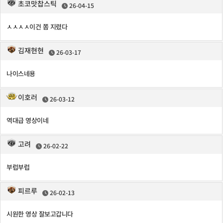
초코맛찹스틱
26-04-15
ㅅㅅㅅㅅ이건 쫌 지렸다
김재현현
26-03-17
나이스네용
이호러
26-03-12
역대급 영상이네
고려
26-02-22
부럽부럽
피르루
26-02-13
시원한 영상 잘보고갑니다