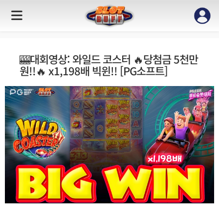
🎰대회영상: 와일드 코스터 🔥당첨금 5천만
원!!🔥 x1,198배 빅윈!! [PG소프트]