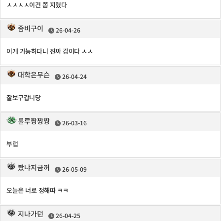
ㅅㅅㅅㅅ이건 쫌 지렸다
좀비구이
26-04-26
이게 가능하다니 진짜 갑이다 ㅅㅅ
대학은무슨
26-04-24
잘보구갑니당
룰루짱짱짱
26-03-16
부럽
봤냐지금꺼
26-05-09
오늘은 너로 정해따 ㅋㅋ
지나가던
26-04-25