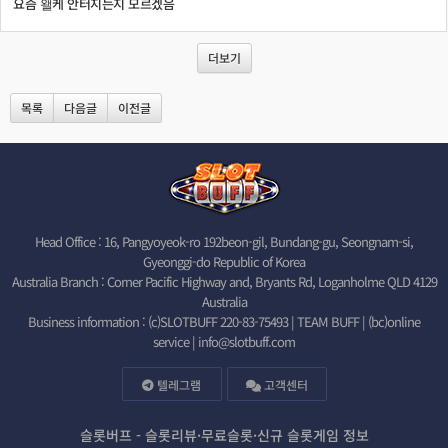
요즘 왤케 안터지는지 모르겠음
더보기
목록
다음글
이전글
Head Office : 16, Pangyoyeok-ro 192beon-gil, Bundang-gu, Seongnam-si,
Gyeonggi-do Republic of Korea
Australia Branch : Corner Pacific Highway and, Bryants Rd, Loganholme QLD 4129
Australia
Business information : (c)SLOTBUFF 220-83-75493 | TEAM BUFF | (bc)online
service |
info@slotbuff.com
텔레그램
고객센터
슬롯버프 - 슬롯리뷰·무료슬롯·신규 슬롯게임 정보