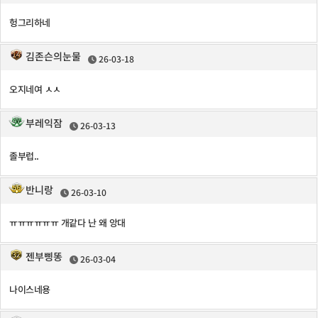
헝그리하네
김존슨의눈물
26-03-18
오지네여 ㅅㅅ
부레익잠
26-03-13
졸부럽..
반니랑
26-03-10
ㅠㅠㅠㅠㅠㅠ 개같다 난 왜 앙대
젠부삥똥
26-03-04
나이스네용