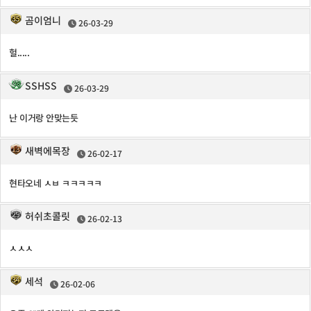
곰이엄니
26-03-29
헐.....
SSHSS
26-03-29
난 이거랑 안맞는듯
새벽에목장
26-02-17
현타오네 ㅅㅂ ㅋㅋㅋㅋㅋ
허쉬초콜릿
26-02-13
ㅅㅅㅅ
세석
26-02-06