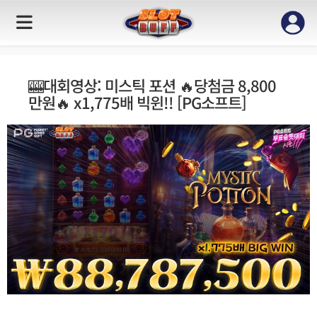
🎰대회영상: 미스틱 포션 🔥당첨금 8,800
만원🔥 x1,775배 빅윈!! [PG소프트]