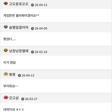
고오옹포오오
26-04-13
게임한번 돌려봐야겠어요^^
슬팸일껄아마
26-04-09
찢었다....
낭창낭창열매
26-02-10
이거 뭔일
봉봉
26-04-13
부러워요~~
갓고삼
26-03-27
대박이네 ㅎㄷㄷ