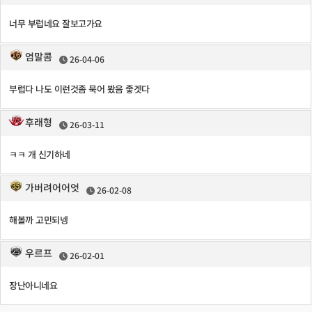
너무 부럽네요 잘보고가요
엄말콤
26-04-06
부럽다 나도 이런것좀 묵어 봤음 좋겟다
후래형
26-03-11
ㅋㅋ 개 신기하네
가버려어어엇
26-02-08
해볼까 고민되넹
우르프
26-02-01
장난아니네요