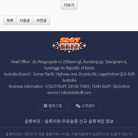
더보기
목록
다음글
이전글
Head Office : 16, Pangyoyeok-ro 192beon-gil, Bundang-gu, Seongnam-si,
Gyeonggi-do Republic of Korea
Australia Branch : Corner Pacific Highway and, Bryants Rd, Loganholme QLD 4129
Australia
Business information : (c)SLOTBUFF 220-83-75493 | TEAM BUFF | (bc)online
service |
info@slotbuff.com
텔레그램
고객센터
슬롯버프 - 슬롯리뷰·무료슬롯·신규 슬롯게임 정보
슬롯버프는 대한민국 대표 슬롯커뮤니티로, 사용자들에게 실질적으로 도움이 되는 다