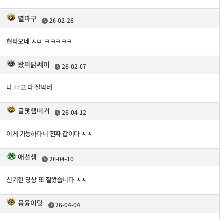
별따구
26-02-26
현타오네 ㅅㅂ ㅋㅋㅋㅋㅋ
왔떠닭쎄이
26-02-07
나 뺴고 다 잘먹네
귤맛햄버거
26-04-12
이게 가능하다니 진짜 갑이다 ㅅㅅ
애선생
26-04-10
신기한 영상 또 잘봤습니다 ㅅㅅ
융융이닷
26-04-04