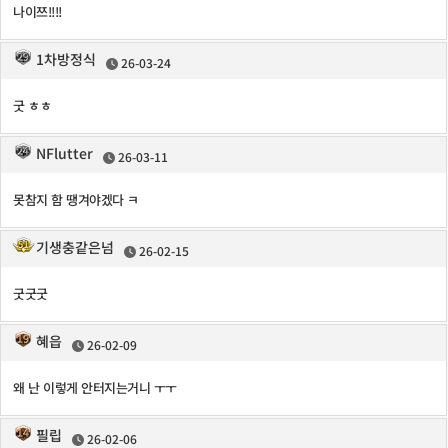
나이쯔!!!!
1차방정식
26-03-24
굿 ㅎㅎ
NFlutter
26-03-11
못참지 함 땡겨야겠다 ㅋ
기생충같은넘
26-02-15
굿굿굿
혜읍
26-02-09
왜 난 이렇게 안터지는거니 ㅜㅜ
필립
26-02-06