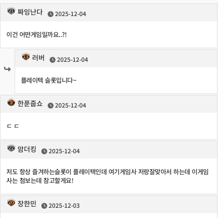
짜잉난다
2025-12-04
이건 어떤게임일까요..?!
러버
2025-12-04
플레이텍 슬롯입니다~
한푼줍쇼
2025-12-04
ㄷ ㄷ
암더킹
2025-12-04
저도 항상 즐겨하는슬롯이 플레이텍인데 여기게임사 저랑잘맞아서 하는데 이게임
사는 첨보는데 참고할게요!
장한민
2025-12-03