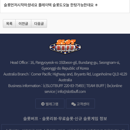
슬롯먼저시작하셨네요 플레이텍 슬롯도오늘 한탕가능한데요 ㅎ
목록
이전글
다음글
Head Office : 16, Pangyoyeok-ro 192beon-gil, Bundang-gu, Seongnam-si,
Gyeonggi-do Republic of Korea
Australia Branch : Corner Pacific Highway and, Bryants Rd, Loganholme QLD 4129
Australia
Business information : (c)SLOTBUFF 220-83-75493 | TEAM BUFF | (bc)online
service |
info@slotbuff.com
텔레그램
고객센터
슬롯버프 - 슬롯리뷰·무료슬롯·신규 슬롯게임 정보