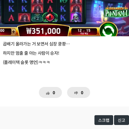
곱배기 올라가는 거 보면서 심장 쿵쾅…
하지만 멈출 줄 아는 사람이 승자!
(플레이텍 슬롯 명언)ㅋㅋㅋ
0
0
스크랩
신고