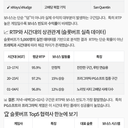
🧨 xWays/xNudge
고배당 복합 기믹
San Quentin
보너스는 단순 “덤”이 아니라 실제 수익의 대부분이 발생하는 구간입니다.
특히 RTP
높은 게임일수록
보너스 빈도
와
수익률
이 비례합니다.
📈 RTP와 시간대의 상관관계 (슬롯버프 실측 데이터)
슬롯버프가
5,000명의 실전 데이터
를 기반으로 분석한 결과
RTP는 단순 확률이 아닌
트래픽과 시간대
에 따라 체감 차이가 존재했습니다.
시간대 (KST)
평균 RTP
보너스 발동률
특징
13~17시
95.9%
안정적
잔잔한 구간, 루틴 연습용
20~23시
97.2%
15% 상승
프라그마틱·PG소프트 집중 구간
01~04시
96.8%
12% 상승
노리밋 시티 고배당 사례 다수
📊
결론
: 저녁~새벽(20~02시) 구간은 RTP와 보너스 빈도가 가장 활발했습니다.
특히
PG소프트
와
프라그마틱
계열은 이 시간대 루틴 플레이 성공률이 높았습니다.
🏆 슬롯버프 Top5 협력사 한눈에 보기
게임사
특징
대표 슬롯
보너스 시스템