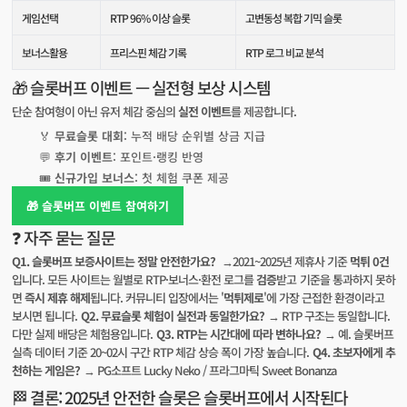
게임선택
RTP 96% 이상 슬롯
고변동성 복합 기믹 슬롯
보너스활용
프리스핀 체감 기록
RTP 로그 비교 분석
🎁 슬롯버프 이벤트 — 실전형 보상 시스템
단순 참여형이 아닌 유저 체감 중심의
실전 이벤트
를 제공합니다.
🏅
무료슬롯 대회
: 누적 배당 순위별 상금 지급
💬
후기 이벤트
: 포인트·랭킹 반영
🎟️
신규가입 보너스
: 첫 체험 쿠폰 제공
🎁 슬롯버프 이벤트 참여하기
❓ 자주 묻는 질문
Q1. 슬롯버프 보증사이트는 정말 안전한가요?
→2021~2025년 제휴사 기준
먹튀 0건
입니다. 모든 사이트는 월별로 RTP·보너스·환전 로그를
검증
받고
기준을 통과하지 못하
면
즉시 제휴 해제
됩니다. 커뮤니티 입장에서는 '
먹튀제로
'에 가장 근접한 환경이라고
보시면 됩니다.
Q2. 무료슬롯 체험이 실전과 동일한가요?
→ RTP 구조는 동일합니다.
다만 실제 배당은 체험용입니다.
Q3. RTP는 시간대에 따라 변하나요?
→ 예. 슬롯버프
실측 데이터 기준 20~02시 구간 RTP 체감 상승 폭이 가장 높습니다.
Q4. 초보자에게 추
천하는 게임은?
→ PG소프트 Lucky Neko / 프라그마틱 Sweet Bonanza
🏁 결론: 2025년 안전한 슬롯은 슬롯버프에서 시작된다