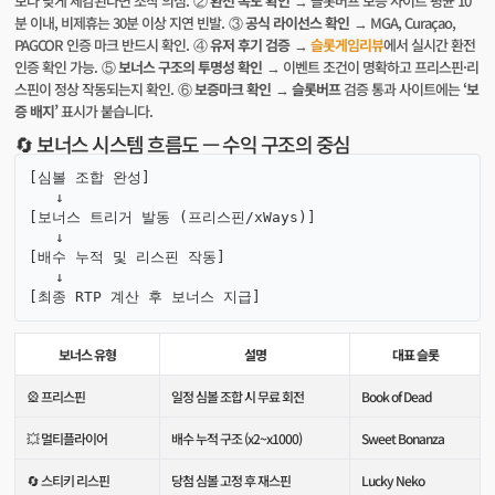
보다 낮게 체감된다면 조작 의심.
②
환전 속도 확인
→ 슬롯버프 보증 사이트 평균 10
분 이내, 비제휴는 30분 이상 지연 빈발.
③
공식 라이선스 확인
→ MGA, Curaçao,
PAGCOR 인증 마크 반드시 확인.
④
유저 후기 검증
→
슬롯게임리뷰
에서 실시간 환전
인증 확인 가능.
⑤
보너스 구조의 투명성 확인
→ 이벤트 조건이 명확하고 프리스핀·리
스핀이 정상 작동되는지 확인.
⑥
보증마크 확인
→
슬롯버프
검증 통과 사이트에는
‘보
증 배지’
표시가 붙습니다.
🔄 보너스 시스템 흐름도 — 수익 구조의 중심
[심볼 조합 완성]  

   ↓  

[보너스 트리거 발동 (프리스핀/xWays)]  

   ↓  

[배수 누적 및 리스핀 작동]  

   ↓  

보너스 유형
설명
대표 슬롯
🎡 프리스핀
일정 심볼 조합 시 무료 회전
Book of Dead
💥 멀티플라이어
배수 누적 구조 (x2~x1000)
Sweet Bonanza
🔄 스티키 리스핀
당첨 심볼 고정 후 재스핀
Lucky Neko