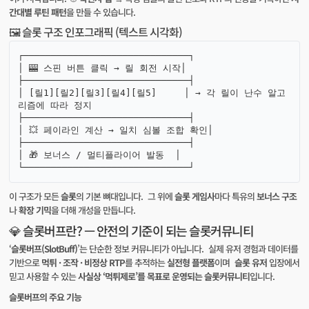
간대별 루틴 패턴
을 만들 수 있습니다.
🖼️ 슬롯 구조 인포그래픽 (텍스트 시각화)
┌──────────────────────────────┐

│ 🎰 스핀 버튼 클릭 → 릴 회전 시작│

├──────────────────────────────┤

│ [릴1][릴2][릴3][릴4][릴5]     │ → 각 릴이 난수 알고
리즘에 따라 정지

├──────────────────────────────┤

│ 💥 페이라인 계산 → 일치 심볼 조합 확인│

├──────────────────────────────┤

│ 🎁 보너스 / 멀티플라이어 발동  │

이 구조가 모든
슬롯
의 기본 뼈대입니다.
그 위에
슬롯 게임사
마다 특유의
보너스 구조
나
확장 기믹
을 더해 개성을 만듭니다.
💎 슬롯버프란? — 안전의 기준이 되는 슬롯커뮤니티
‘
슬롯버프(SlotBuff)
’는 단순한 정보 커뮤니티가 아닙니다.
실제 유저 경험과 데이터를
기반으로
먹튀 · 조작 · 비정상 RTP
를 추적하는
실전형 플랫폼
이며
슬롯 유저
입장에서
믿고 사용할 수 있는
사실상 ‘먹튀제로’를 목표로 운영되는 슬롯커뮤니티
입니다.
슬롯버프의 주요 기능