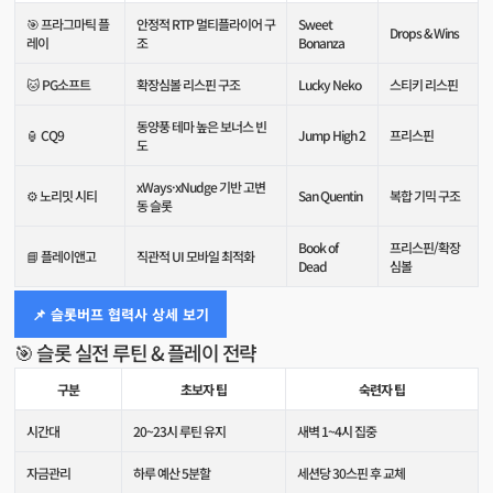
🎯 프라그마틱 플
안정적 RTP 멀티플라이어 구
Sweet
Drops & Wins
레이
조
Bonanza
🐱 PG소프트
확장심볼 리스핀 구조
Lucky Neko
스티키 리스핀
동양풍 테마 높은 보너스 빈
🏮 CQ9
Jump High 2
프리스핀
도
xWays·xNudge 기반 고변
⚙️ 노리밋 시티
San Quentin
복합 기믹 구조
동 슬롯
Book of
프리스핀/확장
📘 플레이앤고
직관적 UI 모바일 최적화
Dead
심볼
📌 슬롯버프 협력사 상세 보기
🎯 슬롯 실전 루틴 & 플레이 전략
구분
초보자 팁
숙련자 팁
시간대
20~23시 루틴 유지
새벽 1~4시 집중
자금관리
하루 예산 5분할
세션당 30스핀 후 교체