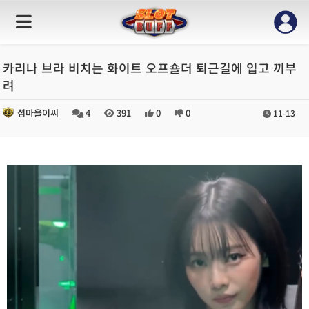
카리나 브라 비치는 화이트 오프숄더 퇴근길에 입고 끼부
려
섬마을이씨
4
391
0
0
11-13