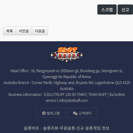
스크랩
신고
목록
이전글
다음글
Head Office : 16, Pangyoyeok-ro 192beon-gil, Bundang-gu, Seongnam-si,
Gyeonggi-do Republic of Korea
Australia Branch : Corner Pacific Highway and, Bryants Rd, Loganholme QLD 4129
Australia
Business information : (c)SLOTBUFF 220-83-75493 | TEAM BUFF | (bc)online
service |
info@slotbuff.com
텔레그램
고객센터
슬롯버프 - 슬롯리뷰·무료슬롯·신규 슬롯게임 정보