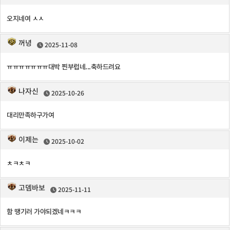
오지네여 ㅅㅅ
꺼녕
2025-11-08
ㅠㅠㅠㅠㅠㅠㅠ대박 찐부럽네...축하드려요
나자신
2025-10-26
대리만족하구가여
이제는
2025-10-02
ㅊㅋㅊㅋ
고뎀바보
2025-11-11
함 땡기러 가야되겠네ㅋㅋㅋ