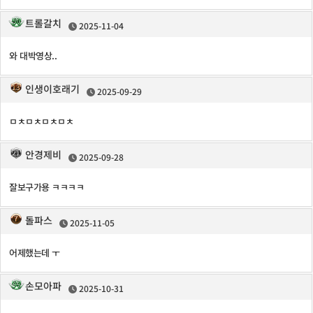
트롤갈치
2025-11-04
와 대박영상..
인생이호래기
2025-09-29
ㅁㅊㅁㅊㅁㅊㅁㅊ
안경제비
2025-09-28
잘보구가용 ㅋㅋㅋㅋ
돌파스
2025-11-05
어제했는데 ㅜ
손모아파
2025-10-31