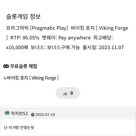
슬롯게임 정보
프라그마틱 [Pragmatic Play]
바이킹 포지 [ Viking Forge
]
RTP: 96.05%
벳웨이: Pay anywhere
최고배당:
x10,000배
보너스: 보너스구매 가능
출시일: 2023.11.07
무료슬롯 체험
↳바이킹 포지 [ Viking Forge ]
0
작지만S2
2025-07-19
난 이거랑 안맞는듯