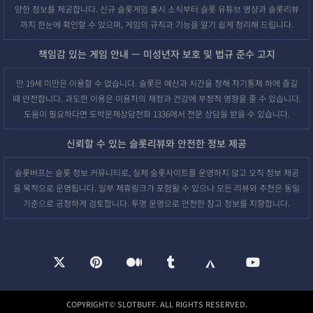
양한 정보를 제공합니다. 신규 슬롯게임 출시 소식부터 슬롯 유튜브 영상과 슬롯리뷰
까지 한눈에 확인할 수 있으며, 게임의 규칙과 기능을 알기 쉽게 정리해 드립니다.
책임감 있는 게임 안내 — 미성년자 보호 및 법규 준수 고지
만 19세 미만은 이용할 수 없습니다. 슬롯은 예산과 시간을 정해 자기통제 하에 즐길
때 안전합니다. 과도한 이용은 이용자의 재정과 건강에 부정적 영향을 줄 수 있습니다.
도움이 필요하다면 도박문제상담전화 1336에서 전문 상담을 받을 수 있습니다.
신뢰할 수 있는 슬롯리뷰와 안전한 정보 제공
슬롯버프는 슬롯 정보 커뮤니티로, 실제 슬롯사이트를 운영하지 않고 오직 정보 제공
을 목적으로 운영됩니다. 일부 제휴링크가 포함될 수 있으나 모든 리뷰와 추천은 동일
기준으로 공정하게 검토합니다. 투명 운영으로 안전한 참고 정보를 지향합니다.
COPYRIGHT© SLOTBUFF. ALL RIGHTS RESERVED.