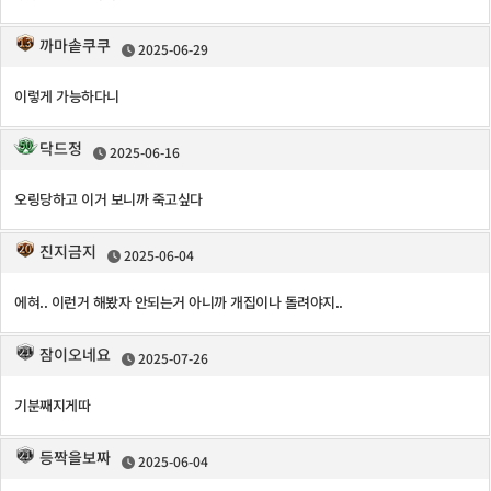
까마솥쿠쿠
2025-06-29
이렇게 가능하다니
닥드정
2025-06-16
오링당하고 이거 보니까 죽고싶다
진지금지
2025-06-04
에혀.. 이런거 해봤자 안되는거 아니까 개집이나 돌려야지..
잠이오네요
2025-07-26
기분째지게따
등짝을보짜
2025-06-04