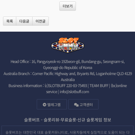
더보기
목록
다음글
이전글
Head Office : 16, Pangyoyeok-ro 192beon-gil, Bundang-gu, Seongnam-si,
Gyeonggi-do Republic of Korea
Australia Branch : Corner Pacific Highway and, Bryants Rd, Loganholme QLD 4129
Australia
Business information : (c)SLOTBUFF 220-83-75493 | TEAM BUFF | (bc)online
service |
info@slotbuff.com
텔레그램
고객센터
슬롯버프 - 슬롯리뷰·무료슬롯·신규 슬롯게임 정보
슬롯버프는 대한민국 대표 슬롯커뮤니티로, 사용자들에게 실질적으로 도움이 되는 다