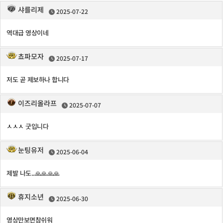
샤를리제
2025-07-22
역대급 영상이네
쵸파모자
2025-07-17
저도 곧 제보하나 합니다
이즈리올라프
2025-07-07
ㅅㅅㅅ 굿입니다
눈팅유저
2025-06-04
제발 나도..🙏🙏🙏🙏
휴지소년
2025-06-30
영상만보면참쉬워