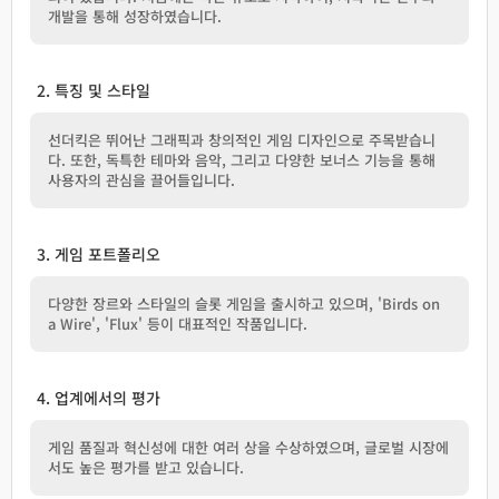
개발을 통해 성장하였습니다.
2. 특징 및 스타일
선더킥은 뛰어난 그래픽과 창의적인 게임 디자인으로 주목받습니
다. 또한, 독특한 테마와 음악, 그리고 다양한 보너스 기능을 통해
사용자의 관심을 끌어들입니다.
3. 게임 포트폴리오
다양한 장르와 스타일의 슬롯 게임을 출시하고 있으며, 'Birds on
a Wire', 'Flux' 등이 대표적인 작품입니다.
4. 업계에서의 평가
게임 품질과 혁신성에 대한 여러 상을 수상하였으며, 글로벌 시장에
서도 높은 평가를 받고 있습니다.