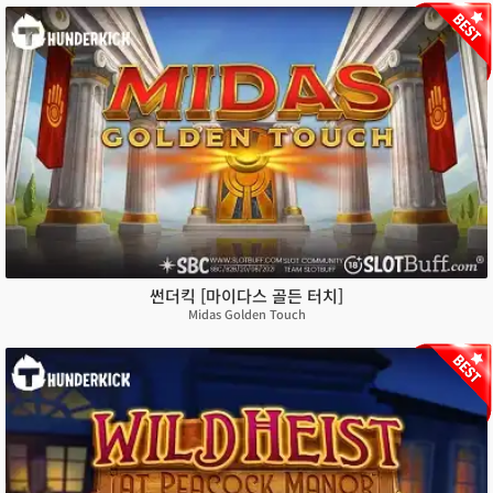
썬더킥 [마이다스 골든 터치]
Midas Golden Touch