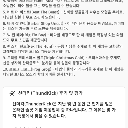
4. 플레임 버스터즈(Flame Busters) - 레트로 8비트 스타일의 그래픽과 함께,
소방관이 되어 불을 끄는 모험을 즐길 수 있습니다.
5. 비트 더 비스트(Beat The Beast) - 신비한 생물들과 싸우는 모험을 주제로,
다양한 심볼과 무료 스핀이 있습니다.
6. 바버 샵 언컷(Barber Shop Uncut) - 이 게임은 미용실을 배경으로, 재미있
는 리스핀 기능과 무료 스핀을 제공합니다.
7. 빅 핀 베이(Big Fin Bay) - 바다를 배경으로 한 이 게임은 확장성 있는 와일
드와 무료 스핀을 제공합니다.
8. 렉스 더 헌트(Rex The Hunt) - 공룡 사냥을 주제로 한 이 게임은 고화질의
그래픽과 다양한 보너스 기능을 자랑합니다.
9. 트리플 크리스마스 골드(Triple Christmas Gold) - 크리스마스를 주제로,
선물 상자와 산타클로스, 눈사람 등의 심볼이 등장합니다.
10. 프로그 그로그(Frog Grog) - 마법의 물약과 개구리를 주제로 한 이 게임은
다양한 보너스 요소와 함께 재미를 선사합니다.
선더킥(ThundKick) 후기 및 평가
선더킥(ThunderKick)은 지난 몇 년 동안 큰 인기를 얻은
온라인 슬롯 게임 제공업체 중 하나입니다. 그 이유는 몇 가
지 특징에서 찾을 수 있습니다.