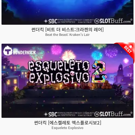
썬더킥 [비트 더 비스트:크라켄의 레어]
Beat the Beast: Kraken’s Lair
썬더킥 [에스켈레토 엑스플로시보2]
Esqueleto Explosivo