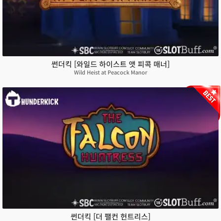
썬더킥 [와일드 하이스트 앳 피콕 매너]
Wild Heist at Peacock Manor
썬더킥 [더 팰컨 헌트리스]