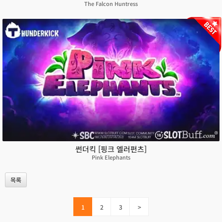
The Falcon Huntress
썬더킥 [핑크 엘러펀츠]
Pink Elephants
목록
1
2
3
>