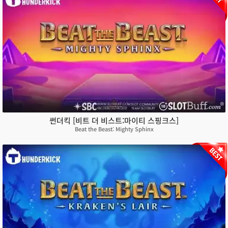
썬더킥 [비트 더 비스트:마이티 스핑크스]
Beat the Beast: Mighty Sphinx