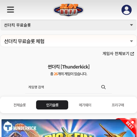
선더킥 무료슬롯
선더킥 무료슬롯 체험
게임사 전체보기
썬더킥 [Thunderkick]
총
26
개의 게임이 있습니다.
전체슬롯
인기슬롯
메가웨이
프리구매