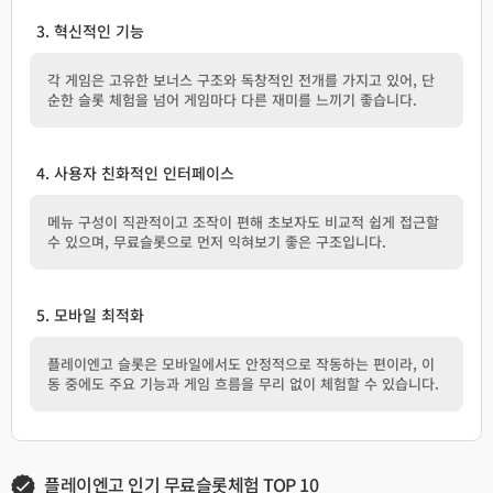
3. 혁신적인 기능
각 게임은 고유한 보너스 구조와 독창적인 전개를 가지고 있어, 단
순한 슬롯 체험을 넘어 게임마다 다른 재미를 느끼기 좋습니다.
4. 사용자 친화적인 인터페이스
메뉴 구성이 직관적이고 조작이 편해 초보자도 비교적 쉽게 접근할
수 있으며, 무료슬롯으로 먼저 익혀보기 좋은 구조입니다.
5. 모바일 최적화
플레이엔고 슬롯은 모바일에서도 안정적으로 작동하는 편이라, 이
동 중에도 주요 기능과 게임 흐름을 무리 없이 체험할 수 있습니다.
플레이엔고 인기 무료슬롯체험 TOP 10