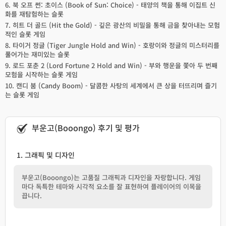
6. 북 오프 썬: 초이스 (Book of Sun: Choice) - 태양의 책을 통해 이집트 신
화를 재탐험하는 슬롯
7. 히트 더 골드 (Hit the Gold) - 깊은 광산의 비밀을 통해 금을 찾아내는 모험
적인 슬롯 게임
8. 타이거 정글 (Tiger Jungle Hold and Win) - 호랑이와 정글의 미스터리를
풀어가는 재미있는 슬롯
9. 로드 포춘 2 (Lord Fortune 2 Hold and Win) - 부와 행운을 쫓아 두 번째
모험을 시작하는 슬롯 게임
10. 캔디 붐 (Candy Boom) - 달콤한 사탕의 세계에서 큰 상을 터뜨리며 즐기
는 슬롯 게임
부운고(Booongo) 후기 및 평가
1. 그래픽 및 디자인
부운고(Booongo)는 고품질 그래픽과 디자인을 자랑합니다. 게임
마다 독특한 테마와 시각적 요소를 잘 표현하여 플레이어의 이목을
끕니다.