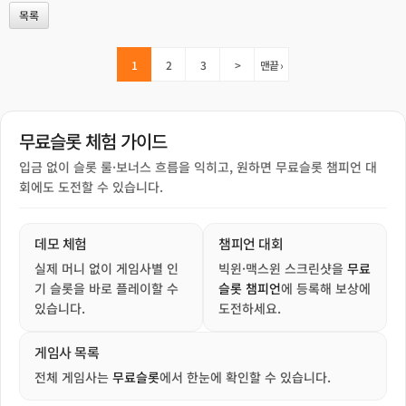
목록
1
2
3
>
맨끝 ›
무료슬롯 체험 가이드
입금 없이 슬롯 룰·보너스 흐름을 익히고, 원하면 무료슬롯 챔피언 대
회에도 도전할 수 있습니다.
데모 체험
챔피언 대회
실제 머니 없이 게임사별 인
빅윈·맥스윈 스크린샷을
무료
기 슬롯을 바로 플레이할 수
슬롯 챔피언
에 등록해 보상에
있습니다.
도전하세요.
게임사 목록
전체 게임사는
무료슬롯
에서 한눈에 확인할 수 있습니다.