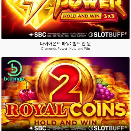
다이아몬드 파워: 홀드 앤 윈
Diamonds Power: Hold and Win