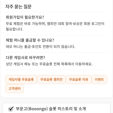
자주 묻는 질문
회원가입이 필요한가요?
무료 체험은 바로 가능하며, 챔피언 대회 참여·보상은 회원 로그인이
필요합니다.
체험 머니를 출금할 수 있나요?
데모 머니는 출금·포인트 전환이 되지 않습니다.
다른 게임사로 바꾸려면?
상단 게임사 메뉴 또는 무료슬롯 전체 목록에서 이동하세요.
게임사별 무료슬롯
무료슬롯 챔피언
무료슬롯 리뷰
이벤트
고객센터
부운고(Booongo) 슬롯 히스토리 및 소개