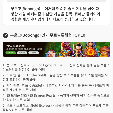
부운고(Booongo)는 이처럼 단순히 슬롯 게임을 넘어 다
양한 게임 메커니즘과 첨단 기술을 접목, 뛰어난 플레이어
경험을 제공하며 업계에서 빠르게 성장하고 있습니다.
부운고(Booongo) 인기 무료슬롯체험 TOP 10
1. 선 오브 이집트 2 (Sun of Egypt 2) - 고대 이집트 신화를 통해 깊은 보물의
미스터리를 탐험하는 슬롯 게임
2. 히트 엔 골드 (Hit the Gold) - 깊은 광산 속의 보물을 찾아 스릴 넘치는 모
험에 도전하는 금색 슬롯
3. 매직 애플 (Magic Apple) - 마법적인 사과와 함께하는 동화 속 세계로의 여
정을 제안하는 슬롯 게임
4. 15 드래곤 펄즈 (15 Dragon Pearls) - 동양의 신화와 용의 진주를 중심으로
한 화려한 슬롯 경험
5. 골드 익스프레스 (Gold Express) - 금광을 통해 부를 창출하며 빠르게 부를
증식시키는 슬롯 게임