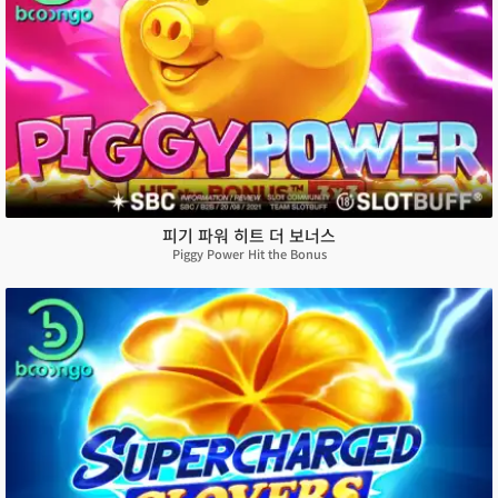
피기 파워 히트 더 보너스
Piggy Power Hit the Bonus